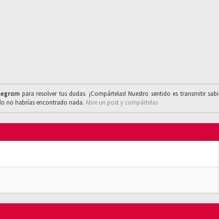
legrαm
para resolver tus dudas. ¡Compártelas! Nuestro sentido es transmitir sab
ado no habrías encontrado nada.
Abre un post y compártelas