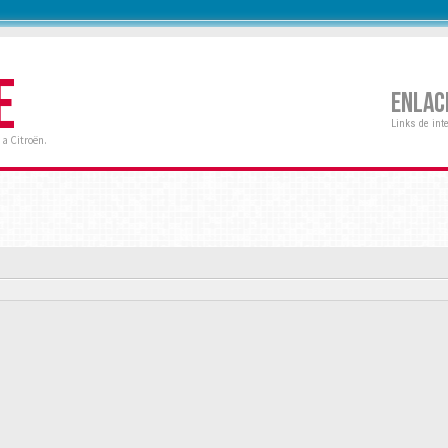
E
ENLAC
Links de int
a Citroën.