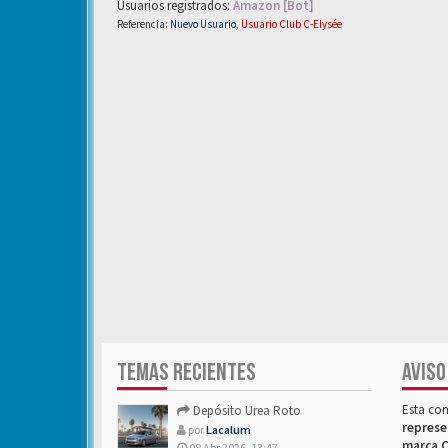
Usuarios registrados:
Amazon [Bot]
Referencia:
Nuevo Usuario
,
Usuario Club C-Elysée
TEMAS RECIENTES
AVISO
Esta co
Depósito Urea Roto
represe
por
Lacalum
marca C
08 Abr 2026, 13:47