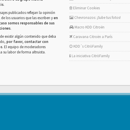
tis
.
Eliminar Cookies
ajes publicados reflejan la opinión
Chevronazos: ¡Sube tus fotos!
 de los usuarios que las escriben y
en
caso somos responsables de sus
Macro KDD Citroën
ciones
.
de existir algún contenido que deba
Caravana Citroën a París
rado,
por favor, contactar con
KDD´s CitröFamily
os
. El equipo de moderadores
la su labor de forma altruista.
La iniciativa CitröFamily