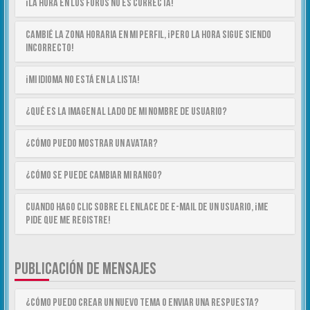
¡La hora en los foros no es correcta!
Cambié la zona horaria en mi perfil, ¡pero la hora sigue siendo
incorrecto!
¡Mi idioma no está en la lista!
¿Qué es la imagen al lado de mi nombre de usuario?
¿Cómo puedo mostrar un avatar?
¿Cómo se puede cambiar mi rango?
Cuando hago clic sobre el enlace de e-mail de un usuario, ¡me
pide que me registre!
PUBLICACIÓN DE MENSAJES
¿Cómo puedo crear un nuevo tema o enviar una respuesta?