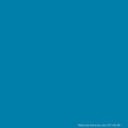
- Todos los horarios son
UTC+01:00
-