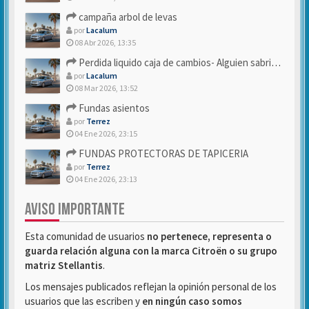
campaña arbol de levas
por
Lacalum
08 Abr 2026, 13:35
Perdida liquido caja de cambios- Alguien sabria decirme
por
Lacalum
08 Mar 2026, 13:52
Fundas asientos
por
Terrez
04 Ene 2026, 23:15
FUNDAS PROTECTORAS DE TAPICERIA
por
Terrez
04 Ene 2026, 23:13
AVISO IMPORTANTE
Esta comunidad de usuarios
no pertenece, representa o
guarda relación alguna con la marca Citroën o su grupo
matriz Stellantis
.
Los mensajes publicados reflejan la opinión personal de los
usuarios que las escriben y
en ningún caso somos