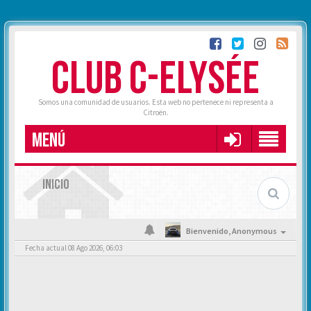
CLUB C-ELYSÉE
Somos una comunidad de usuarios. Esta web no pertenece ni representa a
Citroën.
MENÚ
INICIO
Bienvenido,
Anonymous
Fecha actual 08 Ago 2026, 06:03