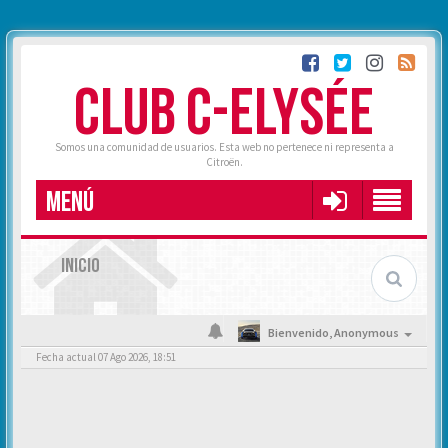
CLUB C-ELYSÉE
Somos una comunidad de usuarios. Esta web no pertenece ni representa a
Citroën.
MENÚ
INICIO
Bienvenido,
Anonymous
Fecha actual 07 Ago 2026, 18:51