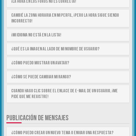
¡La hora en los foros no es correcta!
Cambié la zona horaria en mi perfil, ¡pero la hora sigue siendo
incorrecto!
¡Mi idioma no está en la lista!
¿Qué es la imagen al lado de mi nombre de usuario?
¿Cómo puedo mostrar un avatar?
¿Cómo se puede cambiar mi rango?
Cuando hago clic sobre el enlace de e-mail de un usuario, ¡me
pide que me registre!
PUBLICACIÓN DE MENSAJES
¿Cómo puedo crear un nuevo tema o enviar una respuesta?