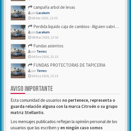
campaña arbol de levas
por
Lacalum
08 Abr 2026, 13:35
Perdida liquido caja de cambios- Alguien sabria decirme
por
Lacalum
08 Mar 2026, 13:52
Fundas asientos
por
Terrez
04 Ene 2026, 23:15
FUNDAS PROTECTORAS DE TAPICERIA
por
Terrez
04 Ene 2026, 23:13
AVISO IMPORTANTE
Esta comunidad de usuarios
no pertenece, representa o
guarda relación alguna con la marca Citroën o su grupo
matriz Stellantis
.
Los mensajes publicados reflejan la opinión personal de los
usuarios que las escriben y
en ningún caso somos