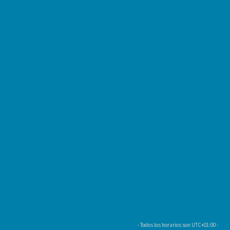
- Todos los horarios son
UTC+01:00
-