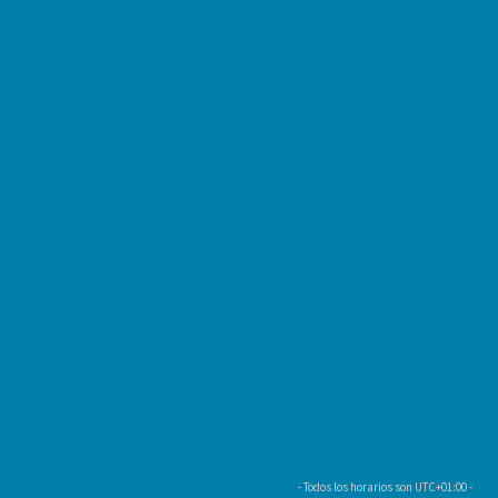
- Todos los horarios son
UTC+01:00
-