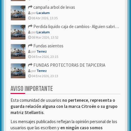
campaña arbol de levas
por
Lacalum
08 Abr 2026, 13:35
Perdida liquido caja de cambios- Alguien sabria decirme
por
Lacalum
08 Mar 2026, 13:52
Fundas asientos
por
Terrez
04 Ene 2026, 23:15
FUNDAS PROTECTORAS DE TAPICERIA
por
Terrez
04 Ene 2026, 23:13
AVISO IMPORTANTE
Esta comunidad de usuarios
no pertenece, representa o
guarda relación alguna con la marca Citroën o su grupo
matriz Stellantis
.
Los mensajes publicados reflejan la opinión personal de los
usuarios que las escriben y
en ningún caso somos