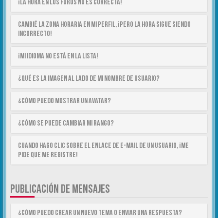
¡La hora en los foros no es correcta!
Cambié la zona horaria en mi perfil, ¡pero la hora sigue siendo
incorrecto!
¡Mi idioma no está en la lista!
¿Qué es la imagen al lado de mi nombre de usuario?
¿Cómo puedo mostrar un avatar?
¿Cómo se puede cambiar mi rango?
Cuando hago clic sobre el enlace de e-mail de un usuario, ¡me
pide que me registre!
PUBLICACIÓN DE MENSAJES
¿Cómo puedo crear un nuevo tema o enviar una respuesta?