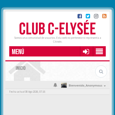
CLUB C-ELYSÉE
Somos una comunidad de usuarios. Esta web no pertenece ni representa a
Citroën.
MENÚ
INICIO
Bienvenido,
Anonymous
Fecha actual 08 Ago 2026, 07:16