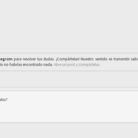
legrαm
para resolver tus dudas. ¡Compártelas! Nuestro sentido es transmitir sab
ado no habrías encontrado nada.
Abre un post y compártelas
itio?