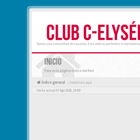
CLUB C-ELYSÉ
Somos una comunidad de usuarios. Esta web no pertenece ni representa 
INICIO
Esta es la página índice del foro
Índice general
« Usted esta aquí
Fecha actual 07 Ago 2026, 14:09