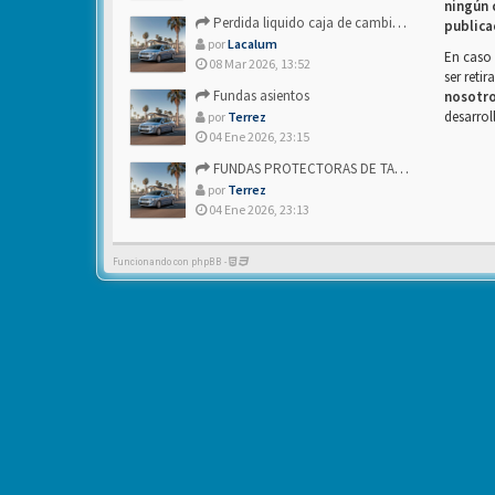
ningún 
Perdida liquido caja de cambios- Alguien sabria decirme
publica
por
Lacalum
En caso 
08 Mar 2026, 13:52
ser reti
Fundas asientos
nosotr
desarrol
por
Terrez
04 Ene 2026, 23:15
FUNDAS PROTECTORAS DE TAPICERIA
por
Terrez
04 Ene 2026, 23:13
Funcionando con phpBB -