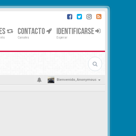
ES
CONTACTO
IDENTIFICARSE
erés
Canales
Esperar
Bienvenido,
Anonymous