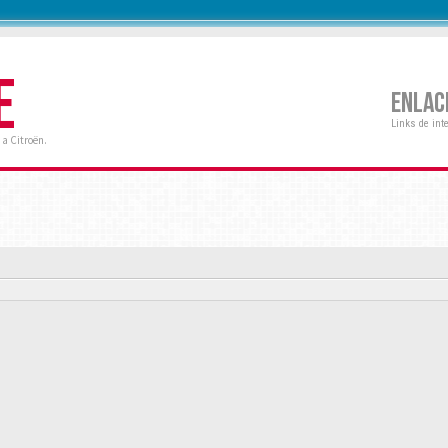
E
ENLAC
Links de int
a Citroën.