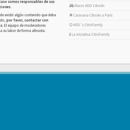
caso somos responsables de sus
Macro KDD Citroën
ciones
.
de existir algún contenido que deba
Caravana Citroën a París
rado,
por favor, contactar con
KDD´s CitröFamily
os
. El equipo de moderadores
la su labor de forma altruista.
La iniciativa CitröFamily