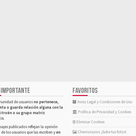
 IMPORTANTE
FAVORITOS
munidad de usuarios
no pertenece,
Aviso Legal y Condiciones de Uso
nta o guarda relación alguna con la
Política de Privacidad y Cookies
itroën o su grupo matriz
tis
.
Eliminar Cookies
ajes publicados reflejan la opinión
Chevronazos: ¡Sube tus fotos!
 de los usuarios que las escriben y
en