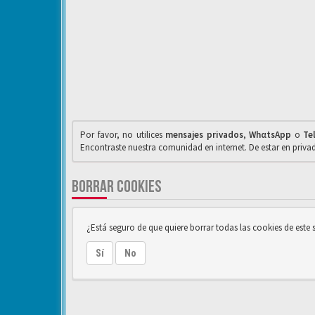
Por favor, no utilices
mensajes privados
,
WhαtsApp
o
Te
Encontraste nuestra comunidad en internet. De estar en priv
BORRAR COOKIES
¿Está seguro de que quiere borrar todas las cookies de este s
Sí
No