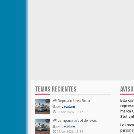
TEMAS RECIENTES
AVISO
Esta co
Depósito Urea Roto
represe
por
Lacalum
marca C
08 Abr 2026, 13:47
Stellan
campaña arbol de levas
Los mens
por
Lacalum
personal
08 Abr 2026, 13:35