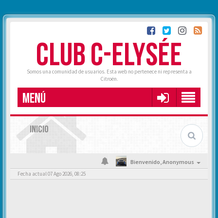
CLUB C-ELYSÉE
Somos una comunidad de usuarios. Esta web no pertenece ni representa a
Citroën.
MENÚ
INICIO
Bienvenido,
Anonymous
Fecha actual 07 Ago 2026, 08:25