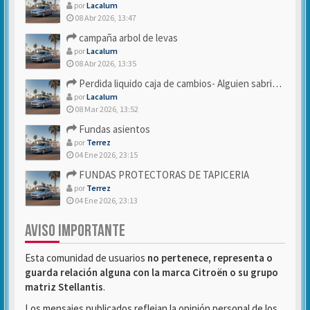
por
Lacalum
08 Abr 2026, 13:47
campaña arbol de levas
por
Lacalum
08 Abr 2026, 13:35
Perdida liquido caja de cambios- Alguien sabria decirme
por
Lacalum
08 Mar 2026, 13:52
Fundas asientos
por
Terrez
04 Ene 2026, 23:15
FUNDAS PROTECTORAS DE TAPICERIA
por
Terrez
04 Ene 2026, 23:13
AVISO IMPORTANTE
Esta comunidad de usuarios
no pertenece, representa o
guarda relación alguna con la marca Citroën o su grupo
matriz Stellantis
.
Los mensajes publicados reflejan la opinión personal de los