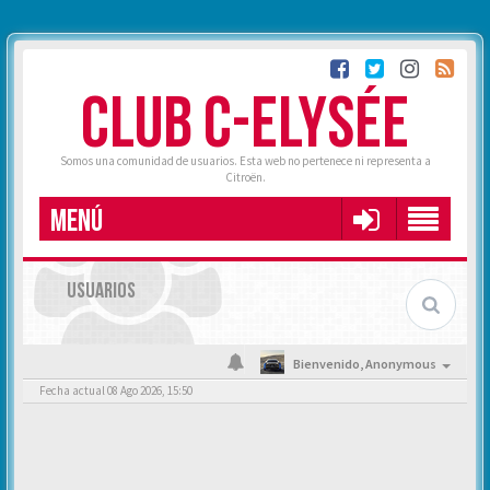
CLUB C-ELYSÉE
Somos una comunidad de usuarios. Esta web no pertenece ni representa a
Citroën.
MENÚ
USUARIOS
Bienvenido,
Anonymous
Fecha actual 08 Ago 2026, 15:50