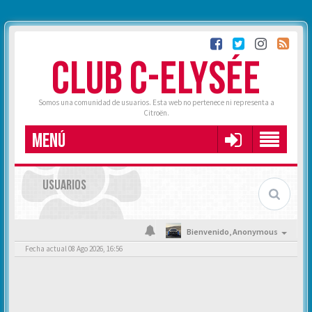
CLUB C-ELYSÉE
Somos una comunidad de usuarios. Esta web no pertenece ni representa a
Citroën.
MENÚ
USUARIOS
Bienvenido,
Anonymous
Fecha actual 08 Ago 2026, 16:56