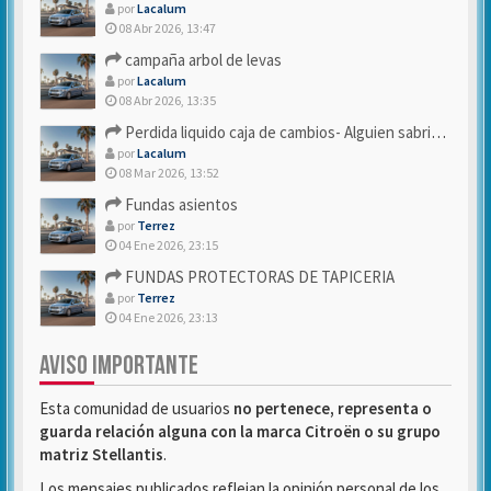
por
Lacalum
08 Abr 2026, 13:47
campaña arbol de levas
por
Lacalum
08 Abr 2026, 13:35
Perdida liquido caja de cambios- Alguien sabria decirme
por
Lacalum
08 Mar 2026, 13:52
Fundas asientos
por
Terrez
04 Ene 2026, 23:15
FUNDAS PROTECTORAS DE TAPICERIA
por
Terrez
04 Ene 2026, 23:13
AVISO IMPORTANTE
Esta comunidad de usuarios
no pertenece, representa o
guarda relación alguna con la marca Citroën o su grupo
matriz Stellantis
.
Los mensajes publicados reflejan la opinión personal de los