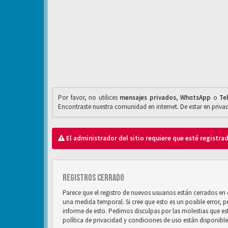
Por favor, no utilices
mensajes privados
,
WhαtsApp
o
Te
Encontraste nuestra comunidad en internet. De estar en priv
El administrador del sitio requiere que esté registrad
Registros cerrado
Parece que el registro de nuevos usuarios están cerrados e
una medida temporal. Si cree que esto es un posible error, 
informe de esto. Pedimos disculpas por las molestias que e
política de privacidad y condiciones de uso están disponibl