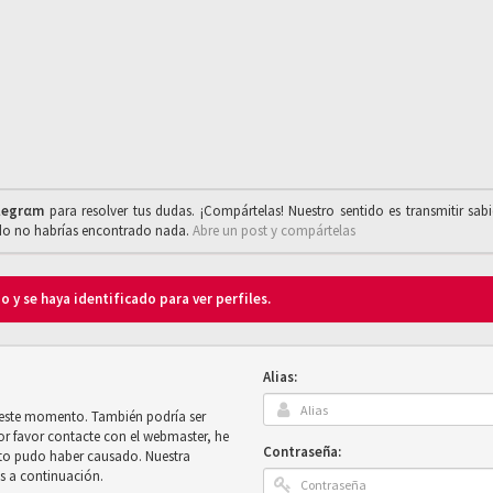
legrαm
para resolver tus dudas. ¡Compártelas! Nuestro sentido es transmitir sab
ado no habrías encontrado nada.
Abre un post y compártelas
o y se haya identificado para ver perfiles.
Alias:
n este momento. También podría ser
por favor contacte con el webmaster, he
Contraseña:
sto pudo haber causado. Nuestra
es a continuación.