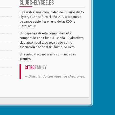
CLUBC-ELYSÉE.ES
Esta web es una comunidad de usuarios del C-
Elysée, que nació en el año 2012 a propuesta
de varios asistentes en una de las KDD´s
CitroFamily.
El hospedaje de esta comunidad está
compartido con Club C5 España - Hydractives,
club automovilístico registrado como
asociación nacional sin ánimo de lucro.
El registro y acceso a esta comunidad es
gratuito.
Citrö
Family
Disfrutando con nuestros chevrones.