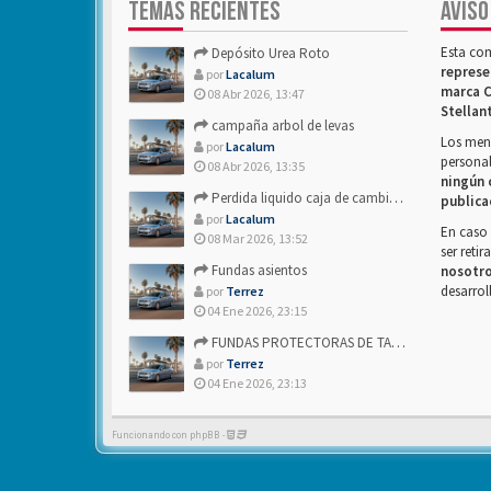
TEMAS RECIENTES
AVISO
Esta co
Depósito Urea Roto
represe
por
Lacalum
marca C
08 Abr 2026, 13:47
Stellan
campaña arbol de levas
Los mens
por
Lacalum
personal
08 Abr 2026, 13:35
ningún 
Perdida liquido caja de cambios- Alguien sabria decirme
publica
por
Lacalum
En caso 
08 Mar 2026, 13:52
ser reti
Fundas asientos
nosotr
desarrol
por
Terrez
04 Ene 2026, 23:15
FUNDAS PROTECTORAS DE TAPICERIA
por
Terrez
04 Ene 2026, 23:13
Funcionando con phpBB -