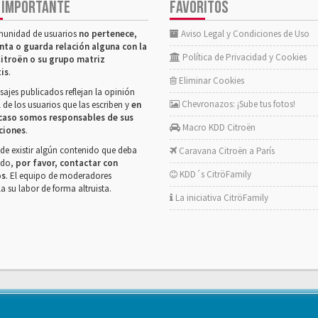
 IMPORTANTE
FAVORITOS
munidad de usuarios
no pertenece,
Aviso Legal y Condiciones de Uso
nta o guarda relación alguna con la
Política de Privacidad y Cookies
itroën o su grupo matriz
tis
.
Eliminar Cookies
ajes publicados reflejan la opinión
Chevronazos: ¡Sube tus fotos!
 de los usuarios que las escriben y
en
caso somos responsables de sus
Macro KDD Citroën
ciones
.
de existir algún contenido que deba
Caravana Citroën a París
rado,
por favor, contactar con
KDD´s CitröFamily
os
. El equipo de moderadores
la su labor de forma altruista.
La iniciativa CitröFamily