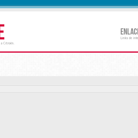
E
ENLAC
Links de int
a Citroën.