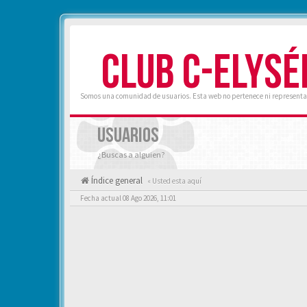
CLUB C-ELYSÉ
Somos una comunidad de usuarios. Esta web no pertenece ni representa 
USUARIOS
¿Buscas a alguien?
Índice general
« Usted esta aquí
Fecha actual 08 Ago 2026, 11:01