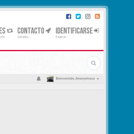
ES
CONTACTO
IDENTIFICARSE
erés
Canales
Esperar
Bienvenido,
Anonymous