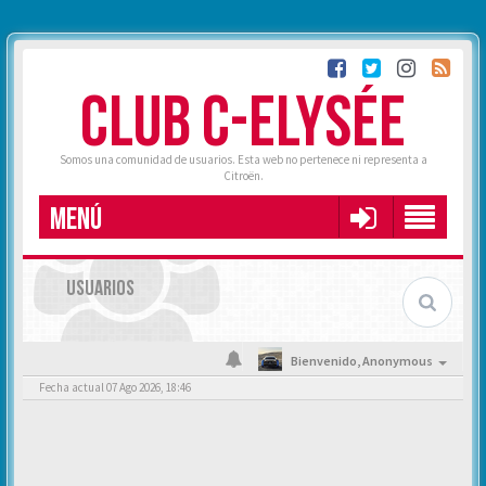
CLUB C-ELYSÉE
Somos una comunidad de usuarios. Esta web no pertenece ni representa a
Citroën.
MENÚ
USUARIOS
Bienvenido,
Anonymous
Fecha actual 07 Ago 2026, 18:46