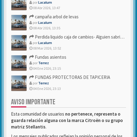
por
Lacalum
08 Abr 2026, 13:47
campaña arbol de levas
por
Lacalum
08 Abr 2026, 13:35
Perdida liquido caja de cambios- Alguien sabria decirme
por
Lacalum
08 Mar 2026, 13:52
Fundas asientos
por
Terrez
04 Ene 2026, 23:15
FUNDAS PROTECTORAS DE TAPICERIA
por
Terrez
04 Ene 2026, 23:13
AVISO IMPORTANTE
Esta comunidad de usuarios
no pertenece, representa o
guarda relación alguna con la marca Citroën o su grupo
matriz Stellantis
.
Los mensajes publicados reflejan la opinión personal de los