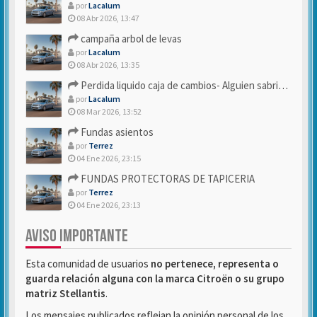
por
Lacalum
08 Abr 2026, 13:47
campaña arbol de levas
por
Lacalum
08 Abr 2026, 13:35
Perdida liquido caja de cambios- Alguien sabria decirme
por
Lacalum
08 Mar 2026, 13:52
Fundas asientos
por
Terrez
04 Ene 2026, 23:15
FUNDAS PROTECTORAS DE TAPICERIA
por
Terrez
04 Ene 2026, 23:13
AVISO IMPORTANTE
Esta comunidad de usuarios
no pertenece, representa o
guarda relación alguna con la marca Citroën o su grupo
matriz Stellantis
.
Los mensajes publicados reflejan la opinión personal de los