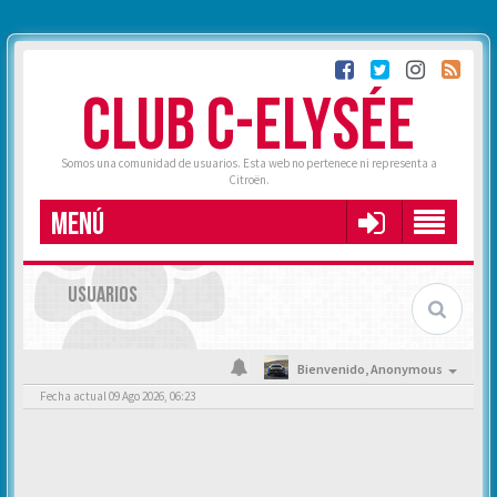
CLUB C-ELYSÉE
Somos una comunidad de usuarios. Esta web no pertenece ni representa a
Citroën.
MENÚ
USUARIOS
Bienvenido,
Anonymous
Fecha actual 09 Ago 2026, 06:23