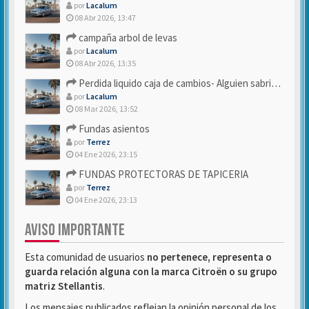
por
Lacalum
08 Abr 2026, 13:47
campaña arbol de levas
por
Lacalum
08 Abr 2026, 13:35
Perdida liquido caja de cambios- Alguien sabria decirme
por
Lacalum
08 Mar 2026, 13:52
Fundas asientos
por
Terrez
04 Ene 2026, 23:15
FUNDAS PROTECTORAS DE TAPICERIA
por
Terrez
04 Ene 2026, 23:13
AVISO IMPORTANTE
Esta comunidad de usuarios
no pertenece, representa o
guarda relación alguna con la marca Citroën o su grupo
matriz Stellantis
.
Los mensajes publicados reflejan la opinión personal de los