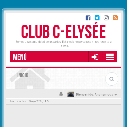
CLUB C-ELYSÉE
Somos una comunidad de usuarios. Esta web no pertenece ni representa a
Citroën.
MENÚ
INICIO
Bienvenido,
Anonymous
Fecha actual 09 Ago 2026, 11:51