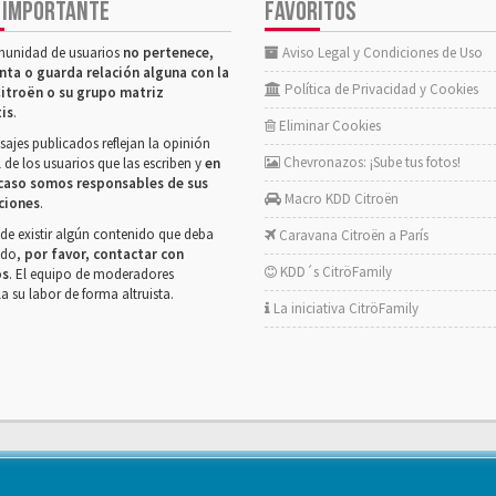
 IMPORTANTE
FAVORITOS
munidad de usuarios
no pertenece,
Aviso Legal y Condiciones de Uso
nta o guarda relación alguna con la
Política de Privacidad y Cookies
itroën o su grupo matriz
tis
.
Eliminar Cookies
ajes publicados reflejan la opinión
Chevronazos: ¡Sube tus fotos!
 de los usuarios que las escriben y
en
caso somos responsables de sus
Macro KDD Citroën
ciones
.
de existir algún contenido que deba
Caravana Citroën a París
rado,
por favor, contactar con
KDD´s CitröFamily
os
. El equipo de moderadores
la su labor de forma altruista.
La iniciativa CitröFamily