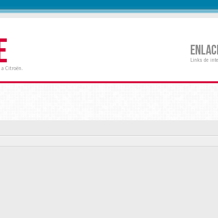
E
ENLAC
Links de int
a Citroën.