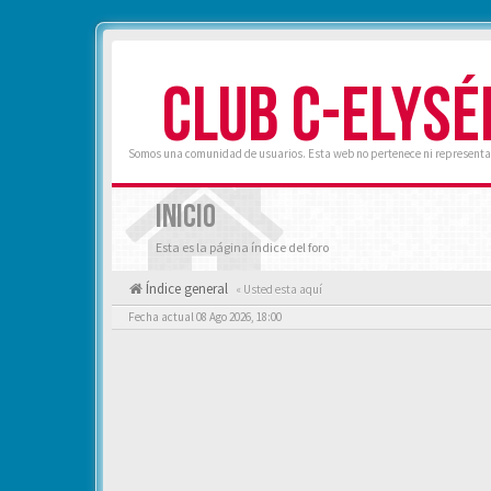
CLUB C-ELYSÉ
Somos una comunidad de usuarios. Esta web no pertenece ni representa 
INICIO
Esta es la página índice del foro
Índice general
« Usted esta aquí
Fecha actual 08 Ago 2026, 18:00