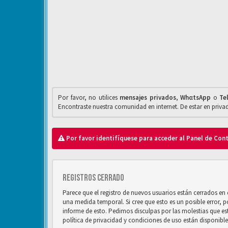
Por favor, no utilices
mensajes privados
,
WhαtsApp
o
Te
Encontraste nuestra comunidad en internet. De estar en priv
Por favor identifíquese para acceder al Panel de Con
Registros cerrado
Parece que el registro de nuevos usuarios están cerrados e
una medida temporal. Si cree que esto es un posible error, 
informe de esto. Pedimos disculpas por las molestias que e
política de privacidad y condiciones de uso están disponibl