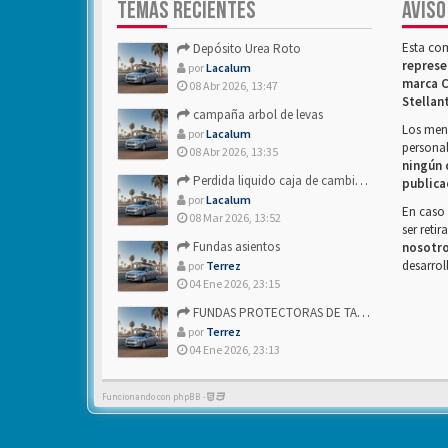
TEMAS RECIENTES
AVISO
Esta co
Depósito Urea Roto
represe
por
Lacalum
marca C
08 Abr 2026, 13:47
Stellan
campaña arbol de levas
Los mens
por
Lacalum
personal
08 Abr 2026, 13:35
ningún 
Perdida liquido caja de cambios- Alguien sabria decirme
publica
por
Lacalum
En caso 
08 Mar 2026, 13:52
ser reti
Fundas asientos
nosotr
desarrol
por
Terrez
04 Ene 2026, 23:15
FUNDAS PROTECTORAS DE TAPICERIA
por
Terrez
04 Ene 2026, 23:13
Funcionando con phpBB -