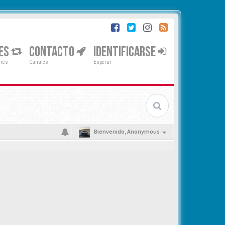
ES
CONTACTO
IDENTIFICARSE
erés
Canales
Esperar
Bienvenido,
Anonymous