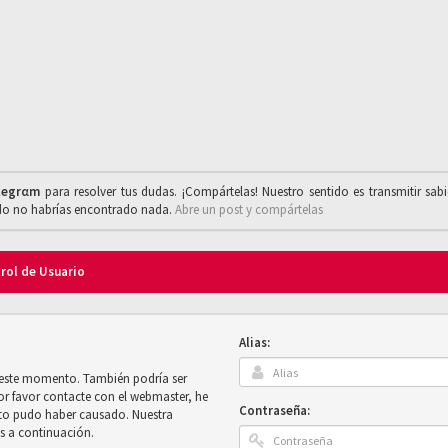
legrαm
para resolver tus dudas. ¡Compártelas! Nuestro sentido es transmitir sab
ado no habrías encontrado nada.
Abre un post y compártelas
trol de Usuario
Alias:
n este momento. También podría ser
por favor contacte con el webmaster, he
Contraseña:
sto pudo haber causado. Nuestra
es a continuación.