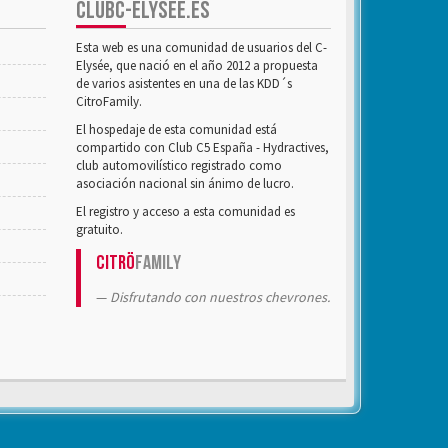
CLUBC-ELYSÉE.ES
Esta web es una comunidad de usuarios del C-
Elysée, que nació en el año 2012 a propuesta
de varios asistentes en una de las KDD´s
CitroFamily.
El hospedaje de esta comunidad está
compartido con Club C5 España - Hydractives,
club automovilístico registrado como
asociación nacional sin ánimo de lucro.
El registro y acceso a esta comunidad es
gratuito.
Citrö
Family
Disfrutando con nuestros chevrones.