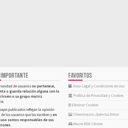
 IMPORTANTE
FAVORITOS
munidad de usuarios
no pertenece,
Aviso Legal y Condiciones de Uso
nta o guarda relación alguna con la
Política de Privacidad y Cookies
itroën o su grupo matriz
tis
.
Eliminar Cookies
ajes publicados reflejan la opinión
Chevronazos: ¡Sube tus fotos!
 de los usuarios que las escriben y
en
caso somos responsables de sus
Macro KDD Citroën
ciones
.