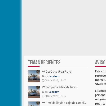
TEMAS RECIENTES
AVISO
Esta co
Depósito Urea Roto
represe
por
Lacalum
marca C
08 Abr 2026, 13:47
Stellan
campaña arbol de levas
Los mens
por
Lacalum
personal
08 Abr 2026, 13:35
ningún 
Perdida liquido caja de cambios- Alguien sabria decirme
publica