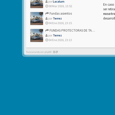
por
Lacalum
En caso 
08 Mar 2026, 13:52
ser reti
Fundas asientos
nosotr
desarrol
por
Terrez
04 Ene 2026, 23:15
FUNDAS PROTECTORAS DE TAPICERIA
por
Terrez
04 Ene 2026, 23:13
Funcionando con phpBB -