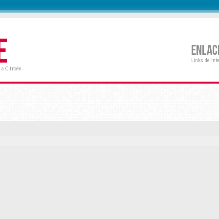
E
ENLAC
Links de int
a Citroën.