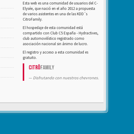
Esta web es una comunidad de usuarios del C-
Elysée, que nació en el año 2012 a propuesta
de varios asistentes en una de las KDD´s
CitroFamily.
El hospedaje de esta comunidad está
compartido con Club C5 España - Hydractives,
club automovilístico registrado como
asociación nacional sin ánimo de lucro.
El registro y acceso a esta comunidad es
gratuito.
Citrö
Family
Disfrutando con nuestros chevrones.