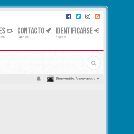
ES
CONTACTO
IDENTIFICARSE
erés
Canales
Esperar
Bienvenido,
Anonymous