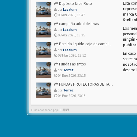
Esta co
Depósito Urea Roto
represe
por
Lacalum
marca C
08 Abr 2026, 13:47
Stellan
campaña arbol de levas
Los mens
por
Lacalum
personal
08 Abr 2026, 13:35
ningún 
Perdida liquido caja de cambios- Alguien sabria decirme
publica
por
Lacalum
En caso 
08 Mar 2026, 13:52
ser reti
Fundas asientos
nosotr
desarrol
por
Terrez
04 Ene 2026, 23:15
FUNDAS PROTECTORAS DE TAPICERIA
por
Terrez
04 Ene 2026, 23:13
Funcionando con phpBB -