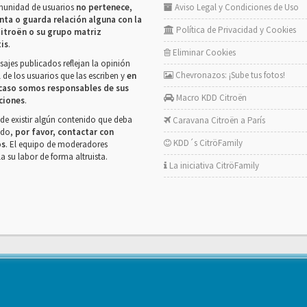
munidad de usuarios
no pertenece,
Aviso Legal y Condiciones de Uso
nta o guarda relación alguna con la
Política de Privacidad y Cookies
itroën o su grupo matriz
tis
.
Eliminar Cookies
ajes publicados reflejan la opinión
Chevronazos: ¡Sube tus fotos!
 de los usuarios que las escriben y
en
caso somos responsables de sus
Macro KDD Citroën
ciones
.
de existir algún contenido que deba
Caravana Citroën a París
rado,
por favor, contactar con
KDD´s CitröFamily
os
. El equipo de moderadores
la su labor de forma altruista.
La iniciativa CitröFamily