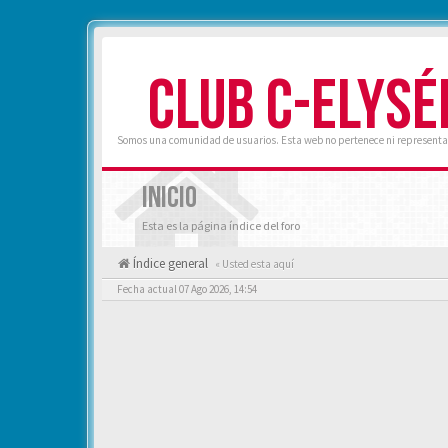
CLUB C-ELYSÉ
Somos una comunidad de usuarios. Esta web no pertenece ni representa 
INICIO
Esta es la página índice del foro
Índice general
« Usted esta aquí
Fecha actual 07 Ago 2026, 14:54