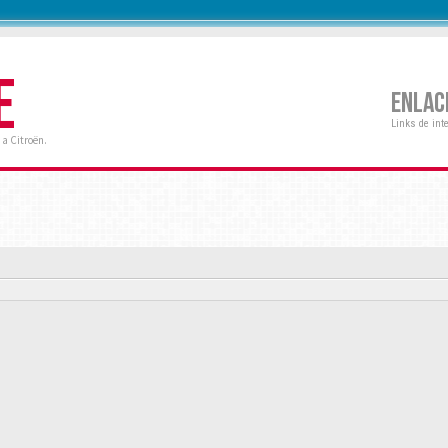
E
ENLAC
Links de int
a Citroën.