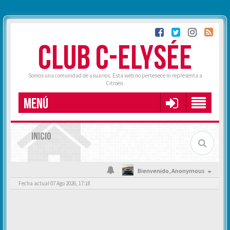
CLUB C-ELYSÉE
Somos una comunidad de usuarios. Esta web no pertenece ni representa a
Citroën.
MENÚ
INICIO
Bienvenido,
Anonymous
Fecha actual 07 Ago 2026, 17:18