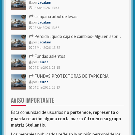
por
Lacalum
08 Abr 2026, 13:47
campaña arbol de levas
por
Lacalum
08 Abr 2026, 13:35
Perdida liquido caja de cambios- Alguien sabria decirme
por
Lacalum
08 Mar 2026, 13:52
Fundas asientos
por
Terrez
04 Ene 2026, 23:15
FUNDAS PROTECTORAS DE TAPICERIA
por
Terrez
04 Ene 2026, 23:13
AVISO IMPORTANTE
Esta comunidad de usuarios
no pertenece, representa o
guarda relación alguna con la marca Citroën o su grupo
matriz Stellantis
.
Los mensajes publicados reflejan la opinión personal de los