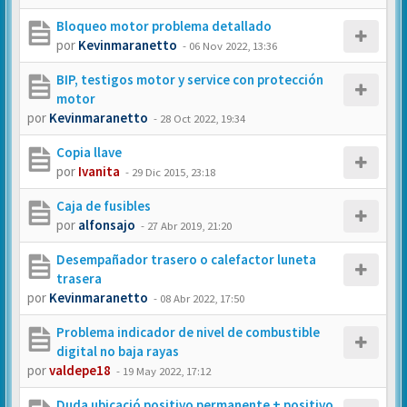
Bloqueo motor problema detallado
por
Kevinmaranetto
-
06 Nov 2022, 13:36
BIP, testigos motor y service con protección
motor
por
Kevinmaranetto
-
28 Oct 2022, 19:34
Copia llave
por
Ivanita
-
29 Dic 2015, 23:18
Caja de fusibles
por
alfonsajo
-
27 Abr 2019, 21:20
Desempañador trasero o calefactor luneta
trasera
por
Kevinmaranetto
-
08 Abr 2022, 17:50
Problema indicador de nivel de combustible
digital no baja rayas
por
valdepe18
-
19 May 2022, 17:12
Duda ubicació positivo permanente + positivo