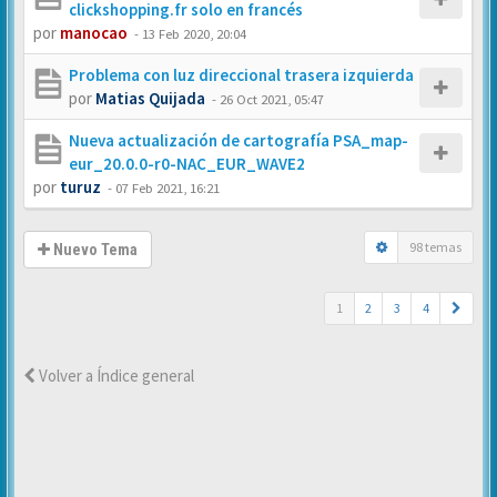
clickshopping.fr solo en francés
por
manocao
-
13 Feb 2020, 20:04
Problema con luz direccional trasera izquierda
por
Matias Quijada
-
26 Oct 2021, 05:47
Nueva actualización de cartografía PSA_map-
eur_20.0.0-r0-NAC_EUR_WAVE2
por
turuz
-
07 Feb 2021, 16:21
98 temas
Nuevo Tema
1
2
3
4
Volver a Índice general