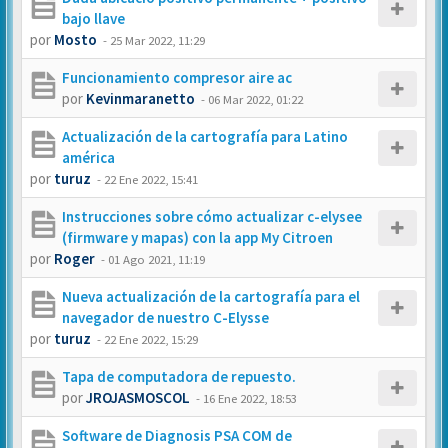
bajo llave
por
Mosto
-
25 Mar 2022, 11:29
Funcionamiento compresor aire ac
por
Kevinmaranetto
-
06 Mar 2022, 01:22
Actualización de la cartografía para Latino
américa
por
turuz
-
22 Ene 2022, 15:41
Instrucciones sobre cómo actualizar c-elysee
(firmware y mapas) con la app My Citroen
por
Roger
-
01 Ago 2021, 11:19
Nueva actualización de la cartografía para el
navegador de nuestro C-Elysse
por
turuz
-
22 Ene 2022, 15:29
Tapa de computadora de repuesto.
por
JROJASMOSCOL
-
16 Ene 2022, 18:53
Software de Diagnosis PSA COM de