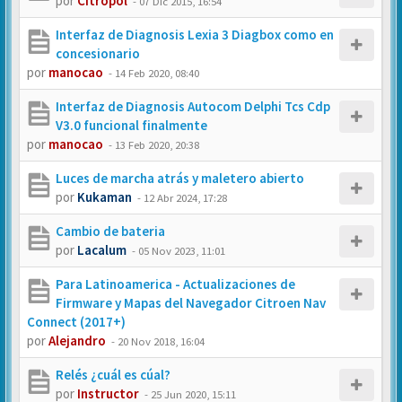
por
Citropol
-
07 Dic 2015, 16:54
Interfaz de Diagnosis Lexia 3 Diagbox como en
concesionario
por
manocao
-
14 Feb 2020, 08:40
Interfaz de Diagnosis Autocom Delphi Tcs Cdp
V3.0 funcional finalmente
por
manocao
-
13 Feb 2020, 20:38
Luces de marcha atrás y maletero abierto
por
Kukaman
-
12 Abr 2024, 17:28
Cambio de bateria
por
Lacalum
-
05 Nov 2023, 11:01
Para Latinoamerica - Actualizaciones de
Firmware y Mapas del Navegador Citroen Nav
Connect (2017+)
por
Alejandro
-
20 Nov 2018, 16:04
Relés ¿cuál es cúal?
por
Instructor
-
25 Jun 2020, 15:11