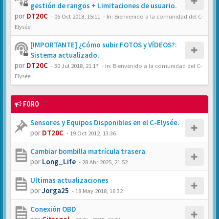
gestión de rangos + Limitaciones de usuario.
por
DT20C
-
06 Oct 2018, 15:11
- In:
Bienvenido a la comunidad del C-
Elysée!
[IMPORTANTE] ¿Cómo subir FOTOS y VÍDEOS?:
Sistema actualizado.
por
DT20C
-
30 Jul 2018, 21:17
- In:
Bienvenido a la comunidad del C-
Elysée!
FORO
Sensores y Equipos Disponibles en el C-Elysée.
por
DT20C
-
19 Oct 2012, 13:36
Cambiar bombilla matrícula trasera
por
Long_Life
-
28 Abr 2025, 21:52
Ultimas actualizaciones
por
Jorga25
-
18 May 2018, 16:32
Conexión OBD