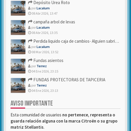
Depósito Urea Roto
por
Lacalum
08 Abr 2026, 13:47
campaña arbol de levas
por
Lacalum
08 Abr 2026, 13:35
Perdida liquido caja de cambios- Alguien sabria decirme
por
Lacalum
08 Mar 2026, 13:52
Fundas asientos
por
Terrez
04 Ene 2026, 23:15
FUNDAS PROTECTORAS DE TAPICERIA
por
Terrez
04 Ene 2026, 23:13
AVISO IMPORTANTE
Esta comunidad de usuarios
no pertenece, representa o
guarda relación alguna con la marca Citroën o su grupo
matriz Stellantis
.