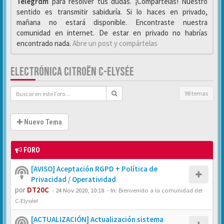
Telegrαm
para resolver tus dudas. ¡Compártelas! Nuestro
sentido es transmitir sabiduría. Si lo haces en privado,
mañana no estará disponible. Encontraste nuestra
comunidad en internet. De estar en privado no habrías
encontrado nada.
Abre un post y compártelas
ELECTRÓNICA CITROËN C-ELYSÉE
98 temas
Nuevo Tema
FORO
[AVISO] Aceptación RGPD + Política de
Privacidad / Operatividad
por
DT20C
-
24 Nov 2020, 10:18
- In:
Bienvenido a la comunidad del
C-Elysée!
[ACTUALIZACIÓN] Actualización sistema