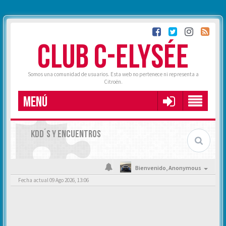
CLUB C-ELYSÉE
Somos una comunidad de usuarios. Esta web no pertenece ni representa a
Citroën.
MENÚ
KDD´S Y ENCUENTROS
Bienvenido,
Anonymous
Fecha actual 09 Ago 2026, 13:06