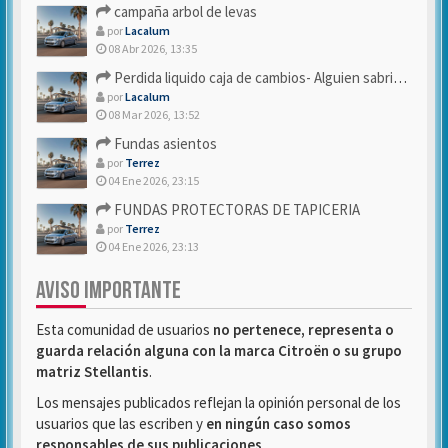
campaña arbol de levas
por
Lacalum
08 Abr 2026, 13:35
Perdida liquido caja de cambios- Alguien sabria decirme
por
Lacalum
08 Mar 2026, 13:52
Fundas asientos
por
Terrez
04 Ene 2026, 23:15
FUNDAS PROTECTORAS DE TAPICERIA
por
Terrez
04 Ene 2026, 23:13
AVISO IMPORTANTE
Esta comunidad de usuarios
no pertenece, representa o
guarda relación alguna con la marca Citroën o su grupo
matriz Stellantis
.
Los mensajes publicados reflejan la opinión personal de los
usuarios que las escriben y
en ningún caso somos
responsables de sus publicaciones
.