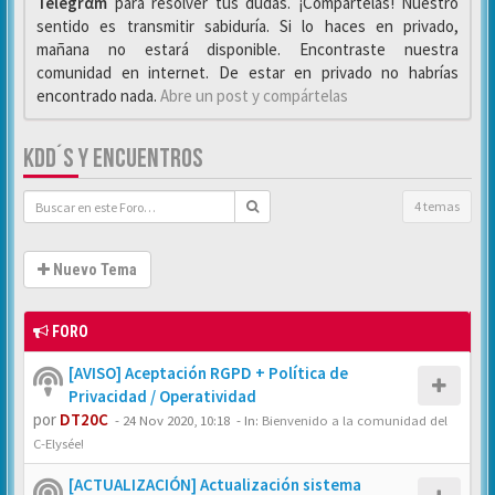
Telegrαm
para resolver tus dudas. ¡Compártelas! Nuestro
sentido es transmitir sabiduría. Si lo haces en privado,
mañana no estará disponible. Encontraste nuestra
comunidad en internet. De estar en privado no habrías
encontrado nada.
Abre un post y compártelas
KDD´S Y ENCUENTROS
4 temas
Nuevo Tema
FORO
[AVISO] Aceptación RGPD + Política de
Privacidad / Operatividad
por
DT20C
-
24 Nov 2020, 10:18
- In:
Bienvenido a la comunidad del
C-Elysée!
[ACTUALIZACIÓN] Actualización sistema