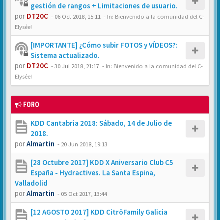
gestión de rangos + Limitaciones de usuario.
por
DT20C
-
06 Oct 2018, 15:11
- In:
Bienvenido a la comunidad del C-
Elysée!
[IMPORTANTE] ¿Cómo subir FOTOS y VÍDEOS?:
Sistema actualizado.
por
DT20C
-
30 Jul 2018, 21:17
- In:
Bienvenido a la comunidad del C-
Elysée!
FORO
KDD Cantabria 2018: Sábado, 14 de Julio de
2018.
por
Almartin
-
20 Jun 2018, 19:13
[28 Octubre 2017] KDD X Aniversario Club C5
España - Hydractives. La Santa Espina,
Valladolid
por
Almartin
-
05 Oct 2017, 13:44
[12 AGOSTO 2017] KDD CitröFamily Galicia