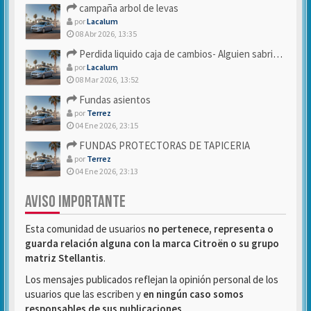
campaña arbol de levas
por
Lacalum
08 Abr 2026, 13:35
Perdida liquido caja de cambios- Alguien sabria decirme
por
Lacalum
08 Mar 2026, 13:52
Fundas asientos
por
Terrez
04 Ene 2026, 23:15
FUNDAS PROTECTORAS DE TAPICERIA
por
Terrez
04 Ene 2026, 23:13
AVISO IMPORTANTE
Esta comunidad de usuarios
no pertenece, representa o
guarda relación alguna con la marca Citroën o su grupo
matriz Stellantis
.
Los mensajes publicados reflejan la opinión personal de los
usuarios que las escriben y
en ningún caso somos
responsables de sus publicaciones
.