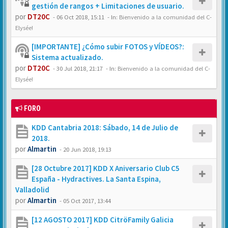
gestión de rangos + Limitaciones de usuario.
por
DT20C
-
06 Oct 2018, 15:11
- In:
Bienvenido a la comunidad del C-
Elysée!
[IMPORTANTE] ¿Cómo subir FOTOS y VÍDEOS?:
Sistema actualizado.
por
DT20C
-
30 Jul 2018, 21:17
- In:
Bienvenido a la comunidad del C-
Elysée!
FORO
KDD Cantabria 2018: Sábado, 14 de Julio de
2018.
por
Almartin
-
20 Jun 2018, 19:13
[28 Octubre 2017] KDD X Aniversario Club C5
España - Hydractives. La Santa Espina,
Valladolid
por
Almartin
-
05 Oct 2017, 13:44
[12 AGOSTO 2017] KDD CitröFamily Galicia