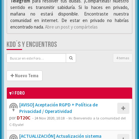
Telegrαm
para resolver tus dudas. ¡Compártelas! Nuestro
sentido es transmitir sabiduría. Si lo haces en privado,
mañana no estará disponible. Encontraste nuestra
comunidad en internet. De estar en privado no habrías
encontrado nada.
Abre un post y compártelas
KDD´S Y ENCUENTROS
4 temas
Nuevo Tema
FORO
[AVISO] Aceptación RGPD + Política de
Privacidad / Operatividad
por
DT20C
-
24 Nov 2020, 10:18
- In:
Bienvenido a la comunidad del
C-Elysée!
[ACTUALIZACIÓN] Actualización sistema