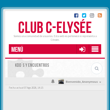
CLUB C-ELYSÉE
Somos una comunidad de usuarios. Esta web no pertenece ni representa a
Citroën.
MENÚ
KDD´S Y ENCUENTROS
Bienvenido,
Anonymous
Fecha actual 07 Ago 2026, 14:15