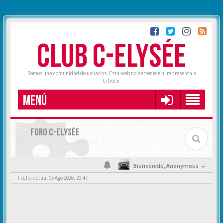
CLUB C-ELYSÉE
Somos una comunidad de usuarios. Esta web no pertenece ni representa a
Citroën.
MENÚ
FORO C-ELYSÉE
Bienvenido,
Anonymous
Fecha actual 05 Ago 2026, 23:47