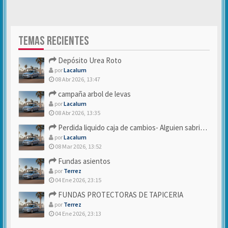
TEMAS RECIENTES
Depósito Urea Roto
por
Lacalum
08 Abr 2026, 13:47
campaña arbol de levas
por
Lacalum
08 Abr 2026, 13:35
Perdida liquido caja de cambios- Alguien sabria decirme
por
Lacalum
08 Mar 2026, 13:52
Fundas asientos
por
Terrez
04 Ene 2026, 23:15
FUNDAS PROTECTORAS DE TAPICERIA
por
Terrez
04 Ene 2026, 23:13