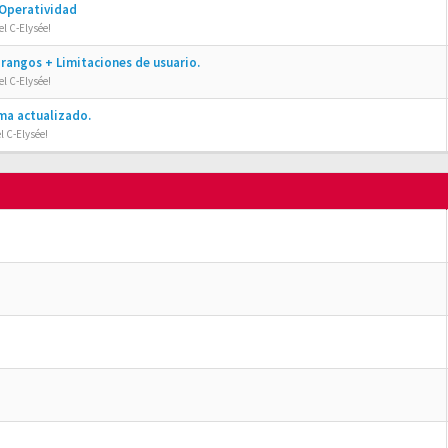
 Operatividad
l C-Elysée!
rangos + Limitaciones de usuario.
l C-Elysée!
ma actualizado.
l C-Elysée!