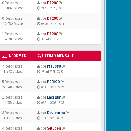
0 Respuestas
por
DT20C
171867 Vistas
24 Nov 2020, 10:18
0 Respuestas
por
DT20C
104784 Vistas
06 Oct 2018, 15:11
1 Respuestas
por
DT20C
140788 Vistas
30 Jul 2018, 21:18
INFORMES
ÚLTIMO MENSAJE
7 Respuestas
por
raa1980
47743 Vistas
23 Jul 2021, 23:32
5 Respuestas
por
PERICO
57640 Vistas
08 Abr 2017, 22:29
1 Respuestas
por
Lacalum
15495 Vistas
08 Abr 2026, 13:35
3 Respuestas
por
Davictoria
35427 Vistas
16 Abr 2025, 06:23
4 Respuestas
por
Seluben