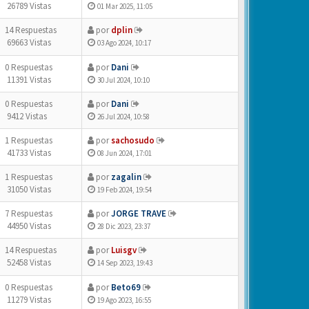
26789 Vistas
01 Mar 2025, 11:05
14 Respuestas
por
dplin
69663 Vistas
03 Ago 2024, 10:17
0 Respuestas
por
Dani
11391 Vistas
30 Jul 2024, 10:10
0 Respuestas
por
Dani
9412 Vistas
26 Jul 2024, 10:58
1 Respuestas
por
sachosudo
41733 Vistas
08 Jun 2024, 17:01
1 Respuestas
por
zagalin
31050 Vistas
19 Feb 2024, 19:54
7 Respuestas
por
JORGE TRAVE
44950 Vistas
28 Dic 2023, 23:37
14 Respuestas
por
Luisgv
52458 Vistas
14 Sep 2023, 19:43
0 Respuestas
por
Beto69
11279 Vistas
19 Ago 2023, 16:55