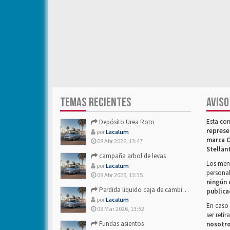
TEMAS RECIENTES
AVISO
Esta co
Depósito Urea Roto
represe
por
Lacalum
marca C
08 Abr 2026, 13:47
Stellan
campaña arbol de levas
Los mens
por
Lacalum
personal
08 Abr 2026, 13:35
ningún 
Perdida liquido caja de cambios- Alguien sabria decirme
publica
por
Lacalum
En caso 
08 Mar 2026, 13:52
ser reti
Fundas asientos
nosotr