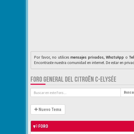
Por favor, no utilices
mensajes privados
,
WhαtsApp
o
Te
Encontraste nuestra comunidad en internet. De estar en priv
FORO GENERAL DEL CITROËN C-ELYSÉE
Busca
Nuevo Tema
FORO