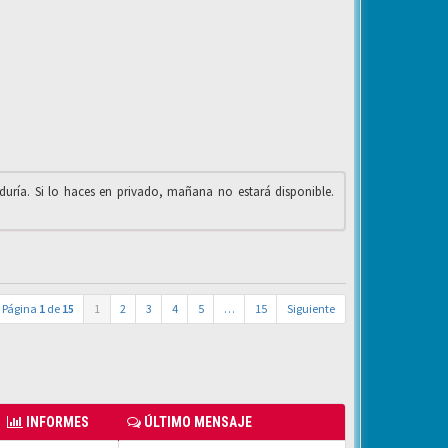
iduría. Si lo haces en privado, mañana no estará disponible.
Página
1
de
15
1
2
3
4
5
…
15
Siguiente
INFORMES
ÚLTIMO MENSAJE