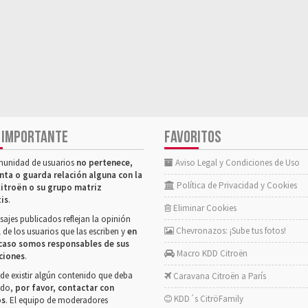
 IMPORTANTE
FAVORITOS
munidad de usuarios
no pertenece,
Aviso Legal y Condiciones de Uso
nta o guarda relación alguna con la
Política de Privacidad y Cookies
itroën o su grupo matriz
tis
.
Eliminar Cookies
ajes publicados reflejan la opinión
Chevronazos: ¡Sube tus fotos!
 de los usuarios que las escriben y
en
caso somos responsables de sus
Macro KDD Citroën
ciones
.
de existir algún contenido que deba
Caravana Citroën a París
rado,
por favor, contactar con
KDD´s CitröFamily
os
. El equipo de moderadores