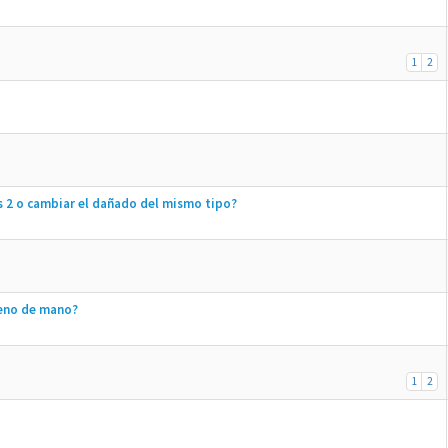
1
2
 2 o cambiar el dañado del mismo tipo?
reno de mano?
1
2