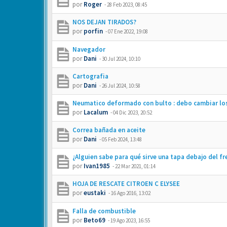
por
Roger
-
28 Feb 2023, 08:45
NOS DEJAN TIRADOS?
por
porfin
-
07 Ene 2022, 19:08
Navegador
por
Dani
-
30 Jul 2024, 10:10
Cartografia
por
Dani
-
26 Jul 2024, 10:58
Neumatico deformado con bulto : debo cambiar los
por
Lacalum
-
04 Dic 2023, 20:52
Correa bañada en aceite
por
Dani
-
05 Feb 2024, 13:48
¿Alguien sabe para qué sirve una tapa debajo del f
por
Ivan1985
-
22 Mar 2021, 01:14
HOJA DE RESCATE CITROEN C ELYSEE
por
eustaki
-
16 Ago 2016, 13:02
Falla de combustible
por
Beto69
-
19 Ago 2023, 16:55