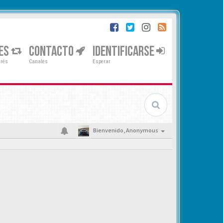
ES
CONTACTO
IDENTIFICARSE
erés
Canales
Esperar
Bienvenido,
Anonymous