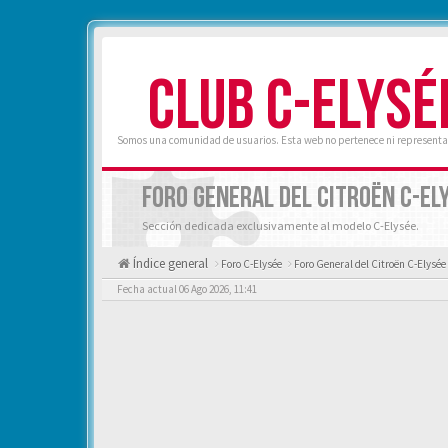
CLUB C-ELYSÉ
Somos una comunidad de usuarios. Esta web no pertenece ni representa 
FORO GENERAL DEL CITROËN C-EL
Sección dedicada exclusivamente al modelo C-Elysée.
Índice general
Foro C-Elysée
Foro General del Citroën C-Elysée
Fecha actual 06 Ago 2026, 11:41