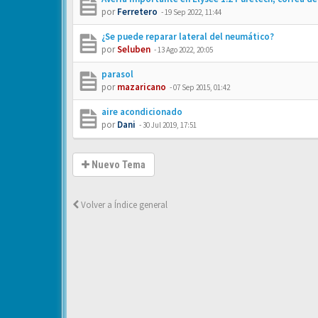
por
Ferretero
-
19 Sep 2022, 11:44
¿Se puede reparar lateral del neumático?
por
Seluben
-
13 Ago 2022, 20:05
parasol
por
mazaricano
-
07 Sep 2015, 01:42
aire acondicionado
por
Dani
-
30 Jul 2019, 17:51
Nuevo Tema
Volver a Índice general