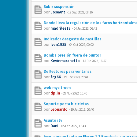
Subir suspensión
por
JoseAnt
-
18 Sep 2021, 08:16
Donde lleva la regulación de los faros horizontalm
por
madriles13
-
04 Jul 2023, 06:42
Indicador desgaste de pastillas
por
Ivan1985
-
04 Oct 2022, 00:02
Bomba presión fuera de punto?
por
Kevinmaranetto
-
15 Dic 2022, 16:57
Deflectores para ventanas
por
fcg66
-
19 Ene 2020, 23:48
web mycitroen
por
dplin
-
29 Nov 2022, 10:40
Soporte porta bicicletas
por
Leonardo
-
19 Jul 2017, 20:40
Asunto itv
por
Dani
-
05 Feb 2022, 17:43
Averia importante en Elysee 1.2 Puretech, correa d