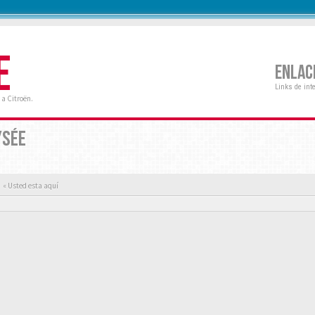
E
ENLAC
Links de int
a Citroën.
YSÉE
« Usted esta aquí