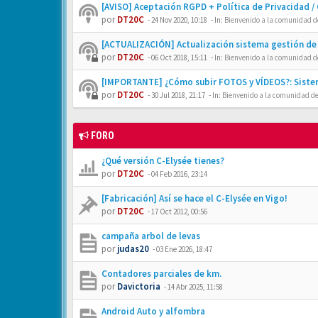
[AVISO] Aceptación RGPD + Política de Privacidad /
por
DT20C
-
24 Nov 2020, 10:18
- In:
Bienvenido a la comunidad de
[ACTUALIZACIÓN] Actualización sistema gestión de 
por
DT20C
-
06 Oct 2018, 15:11
- In:
Bienvenido a la comunidad de
[IMPORTANTE] ¿Cómo subir FOTOS y VÍDEOS?: Siste
por
DT20C
-
30 Jul 2018, 21:17
- In:
Bienvenido a la comunidad de
FORO
¿Qué versión C-Elysée tienes?
por
DT20C
-
04 Feb 2016, 23:14
[Fabricación] Así se hace el C-Elysée en Vigo!
por
DT20C
-
17 Oct 2012, 00:56
campaña arbol de levas
por
judas20
-
03 Ene 2026, 18:47
Contadores parciales de km.
por
Davictoria
-
14 Abr 2025, 11:58
Android Auto y alfombra