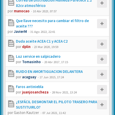
Correa de Distribución Húmeda Puretech 1.2
82cv atmosférico
por
manocao
-
10 Abr 2023, 07:57
Que llave necesito para cambiar el filtro de
aceite ???
por
JavierM
-
31 Ago 2022, 22:41
Duda aceite ACEA C1 y ACEA C2
por
dplin
-
23 Mar 2020, 19:59
Luz service en salpicadero
por
Tomasinho
-
20 Abr 2017, 17:15
RUIDO EN AMORTIGUACION DELANTERA
por
acaguay
-
17 Jun 2015, 17:24
Faros antiniebla
por
juanjosancheza
-
28 Nov 2021, 13:24
¿ESFÁCIL DESMONTAR EL PILOTO TRASERO PARA
SUSTITUIRLO?
por
Gaston Kautzer
-
07 Jul 2021, 11:42