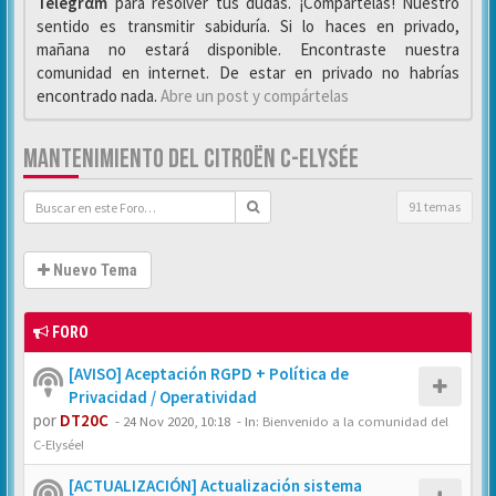
Telegrαm
para resolver tus dudas. ¡Compártelas! Nuestro
sentido es transmitir sabiduría. Si lo haces en privado,
mañana no estará disponible. Encontraste nuestra
comunidad en internet. De estar en privado no habrías
encontrado nada.
Abre un post y compártelas
MANTENIMIENTO DEL CITROËN C-ELYSÉE
91 temas
Nuevo Tema
FORO
[AVISO] Aceptación RGPD + Política de
Privacidad / Operatividad
por
DT20C
-
24 Nov 2020, 10:18
- In:
Bienvenido a la comunidad del
C-Elysée!
[ACTUALIZACIÓN] Actualización sistema