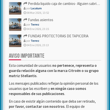
Perdida liquido caja de cambios- Alguien sabria decirme
por
Lacalum
08 Mar 2026, 13:52
Fundas asientos
por
Terrez
04 Ene 2026, 23:15
FUNDAS PROTECTORAS DE TAPICERIA
por
Terrez
04 Ene 2026, 23:13
AVISO IMPORTANTE
Esta comunidad de usuarios
no pertenece, representa o
guarda relación alguna con la marca Citroën o su grupo
matriz Stellantis
.
Los mensajes publicados reflejan la opinión personal de los
usuarios que las escriben y
en ningún caso somos
responsables de sus publicaciones
.
En caso de existir algún contenido que deba ser retirado,
por favor, contactar con nosotros
. El equipo de