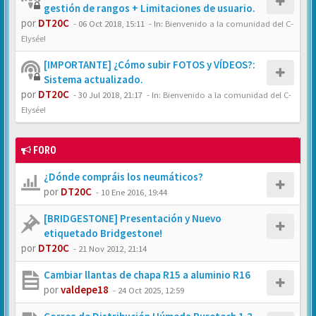
gestión de rangos + Limitaciones de usuario.
por
DT20C
-
06 Oct 2018, 15:11
- In:
Bienvenido a la comunidad del C-
Elysée!
[IMPORTANTE] ¿Cómo subir FOTOS y VÍDEOS?:
Sistema actualizado.
por
DT20C
-
30 Jul 2018, 21:17
- In:
Bienvenido a la comunidad del C-
Elysée!
FORO
¿Dónde compráis los neumáticos?
por
DT20C
-
10 Ene 2016, 19:44
[BRIDGESTONE] Presentación y Nuevo
etiquetado Bridgestone!
por
DT20C
-
21 Nov 2012, 21:14
Cambiar llantas de chapa R15 a aluminio R16
por
valdepe18
-
24 Oct 2025, 12:59