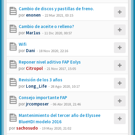
Cambio de discos y pastillas de freno.
por
enonen
-
22 Mar 2021, 03:15
Cambio de aceite o relleno?
por
Mar1us
-
11 Dic 2020, 00:57
Wifi
por
Dani
-
18 Nov 2020, 22:16
Reponer nivel aditivo FAP Eolys
por
Citropol
-
21 Nov 2017, 15:05
Revisión de los 3 años
por
Long_Life
-
28 Ago 2020, 10:17
Consejo importante FAP
por
jrcomposer
-
06 Abr 2018, 21:46
Mantenimiento del tercer año de Elyssee
BlueHDI modelo 2016
por
sachosudo
-
19 May 2020, 21:02