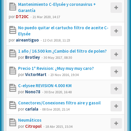
Mantenimiento C-Elysée y coronavirus +
Garantía
por
DT20C
-
21 Mar 2020, 14:17
No puedo quitar el cartucho filtro de aceite C-
Elysée
por
aireantiguo
-
12 Oct 2018, 11:23
1 año / 16.500 km ¿Cambio del filtro de polen?
por
Brotley
-
30 May 2017, 08:30
Precio 1º Revision: ¿Muy muy muy caro?
por
VictorMart
-
23 Nov 2016, 19:34
C-elysee REVISION 4.000 KM
por
Nono78
-
30 Ene 2020, 16:48
Conectores/Conexiones filtro aire y gasoil
por
carlala
-
08 Ene 2020, 21:14
Neumáticos
por
Citropol
-
18 Abr 2015, 15:34