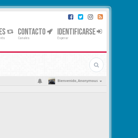
ES
CONTACTO
IDENTIFICARSE
erés
Canales
Esperar
Bienvenido,
Anonymous