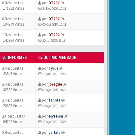
0 Respuestas
por
DT20C
171862 Vistas
24 Nov 2020, 10:18
0 Respuestas
por
DT20C
104779 Vistas
06 Oct 2018, 15:11
1 Respuestas
por
DT20C
140784 Vistas
30 Jul 2018, 21:18
INFORMES
ÚLTIMO MENSAJE
2 Respuestas
por
Tyrus
43847 Vistas
17 Abr 2017, 16:43
2 Respuestas
por
joregue
32892 Vistas
01 Ago 2015, 18:21
2 Respuestas
por
fannta
20657 Vistas
12 Ago 2021, 19:22
23 Respuestas
por
elyseum
94702 Vistas
11 Ago 2021, 19:25
2 Respuestas
por
carlala