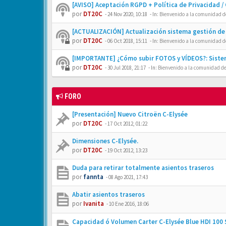
[AVISO] Aceptación RGPD + Política de Privacidad /
por
DT20C
-
24 Nov 2020, 10:18
- In:
Bienvenido a la comunidad de
[ACTUALIZACIÓN] Actualización sistema gestión de 
por
DT20C
-
06 Oct 2018, 15:11
- In:
Bienvenido a la comunidad de
[IMPORTANTE] ¿Cómo subir FOTOS y VÍDEOS?: Siste
por
DT20C
-
30 Jul 2018, 21:17
- In:
Bienvenido a la comunidad de
FORO
[Presentación] Nuevo Citroën C-Elysée
por
DT20C
-
17 Oct 2012, 01:22
Dimensiones C-Elysée.
por
DT20C
-
19 Oct 2012, 13:23
Duda para retirar totalmente asientos traseros
por
fannta
-
08 Ago 2021, 17:43
Abatir asientos traseros
por
Ivanita
-
10 Ene 2016, 18:06
Capacidad ó Volumen Carter C-Elysée Blue HDI 100 