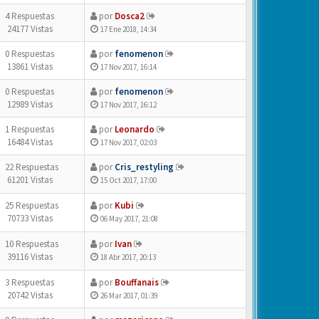
4 Respuestas
por
Dosca2
24177 Vistas
17 Ene 2018, 14:34
0 Respuestas
por
fenomenon
13861 Vistas
17 Nov 2017, 16:14
0 Respuestas
por
fenomenon
12989 Vistas
17 Nov 2017, 16:12
1 Respuestas
por
Leonardo
16484 Vistas
17 Nov 2017, 02:03
22 Respuestas
por
Cris_restyling
61201 Vistas
15 Oct 2017, 17:00
25 Respuestas
por
Kubi
70733 Vistas
06 May 2017, 21:08
10 Respuestas
por
Ivan
39116 Vistas
18 Abr 2017, 20:13
3 Respuestas
por
Bouffanais
20742 Vistas
26 Mar 2017, 01:39