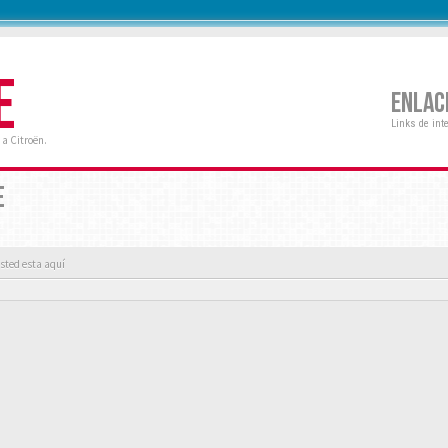
E
ENLAC
Links de int
a Citroën.
E
sted esta aquí