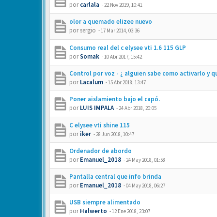
por
carlala
-
22 Nov 2019, 10:41
olor a quemado elizee nuevo
por
sergio
-
17 Mar 2014, 03:36
Consumo real del c elysee vti 1.6 115 GLP
por
Somak
-
10 Abr 2017, 15:42
Control por voz - ¿ alguien sabe como activarlo y q
por
Lacalum
-
15 Abr 2018, 13:47
Poner aislamiento bajo el capó.
por
LUIS IMPALA
-
24 Abr 2018, 20:05
C elysee vti shine 115
por
iker
-
28 Jun 2018, 10:47
Ordenador de abordo
por
Emanuel_2018
-
24 May 2018, 01:58
Pantalla central que info brinda
por
Emanuel_2018
-
04 May 2018, 06:27
USB siempre alimentado
por
Halwerto
-
12 Ene 2018, 23:07