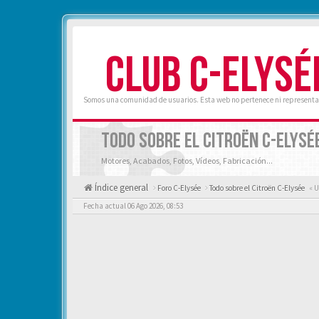
CLUB C-ELYSÉ
Somos una comunidad de usuarios. Esta web no pertenece ni representa 
TODO SOBRE EL CITROËN C-ELYSÉ
Motores, Acabados, Fotos, Vídeos, Fabricación...
Índice general
Foro C-Elysée
Todo sobre el Citroën C-Elysée
« U
Fecha actual 06 Ago 2026, 08:53