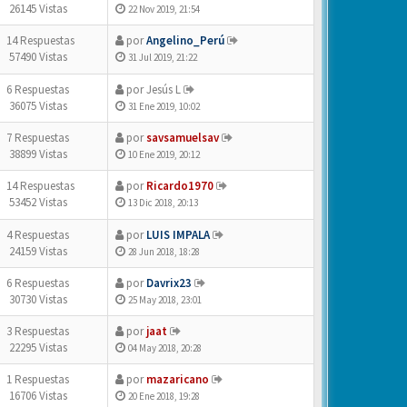
26145 Vistas
22 Nov 2019, 21:54
14 Respuestas
por
Angelino_Perú
57490 Vistas
31 Jul 2019, 21:22
6 Respuestas
por
Jesús L
36075 Vistas
31 Ene 2019, 10:02
7 Respuestas
por
savsamuelsav
38899 Vistas
10 Ene 2019, 20:12
14 Respuestas
por
Ricardo1970
53452 Vistas
13 Dic 2018, 20:13
4 Respuestas
por
LUIS IMPALA
24159 Vistas
28 Jun 2018, 18:28
6 Respuestas
por
Davrix23
30730 Vistas
25 May 2018, 23:01
3 Respuestas
por
jaat
22295 Vistas
04 May 2018, 20:28
1 Respuestas
por
mazaricano
16706 Vistas
20 Ene 2018, 19:28