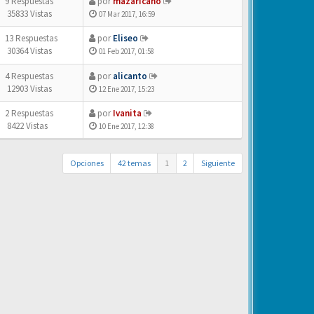
9 Respuestas
por
mazaricano
35833 Vistas
07 Mar 2017, 16:59
13 Respuestas
por
Eliseo
30364 Vistas
01 Feb 2017, 01:58
4 Respuestas
por
alicanto
12903 Vistas
12 Ene 2017, 15:23
2 Respuestas
por
Ivanita
8422 Vistas
10 Ene 2017, 12:38
Opciones
42 temas
1
2
Siguiente