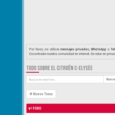
Por favor, no utilices
mensajes privados
,
WhαtsApp
o
Te
Encontraste nuestra comunidad en internet. De estar en priv
TODO SOBRE EL CITROËN C-ELYSÉE
Busca
Nuevo Tema
FORO