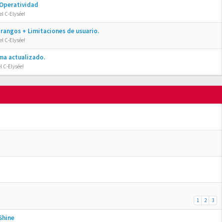
 Operatividad
l C-Elysée!
rangos + Limitaciones de usuario.
l C-Elysée!
ma actualizado.
l C-Elysée!
1
2
3
Shine