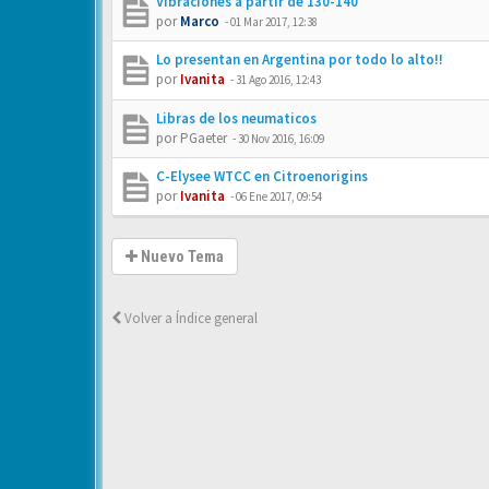
Vibraciones a partir de 130-140
por
Marco
-
01 Mar 2017, 12:38
Lo presentan en Argentina por todo lo alto!!
por
Ivanita
-
31 Ago 2016, 12:43
Libras de los neumaticos
por
PGaeter
-
30 Nov 2016, 16:09
C-Elysee WTCC en Citroenorigins
por
Ivanita
-
06 Ene 2017, 09:54
Nuevo Tema
Volver a Índice general