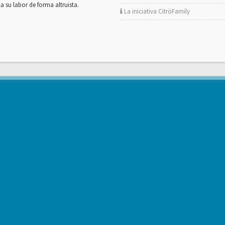
la su labor de forma altruista.
La iniciativa CitröFamily