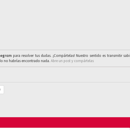
legrαm
para resolver tus dudas. ¡Compártelas! Nuestro sentido es transmitir sab
ado no habrías encontrado nada.
Abre un post y compártelas
r