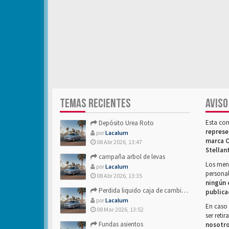
TEMAS RECIENTES
AVISO
Esta co
Depósito Urea Roto
represe
por
Lacalum
marca C
08 Abr 2026, 13:47
Stellan
campaña arbol de levas
Los mens
por
Lacalum
personal
08 Abr 2026, 13:35
ningún 
Perdida liquido caja de cambios- Alguien sabria decirme
publica
por
Lacalum
En caso 
08 Mar 2026, 13:52
ser reti
Fundas asientos
nosotr