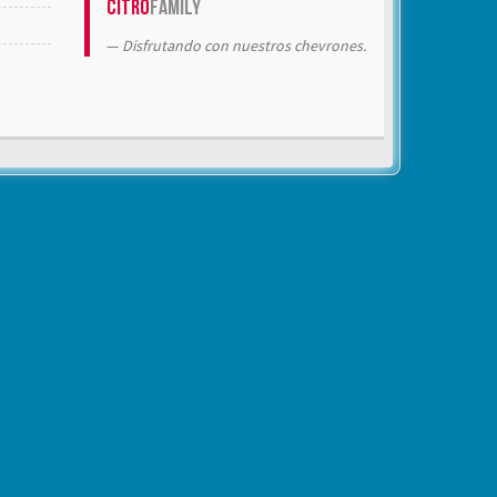
Citrö
Family
Disfrutando con nuestros chevrones.