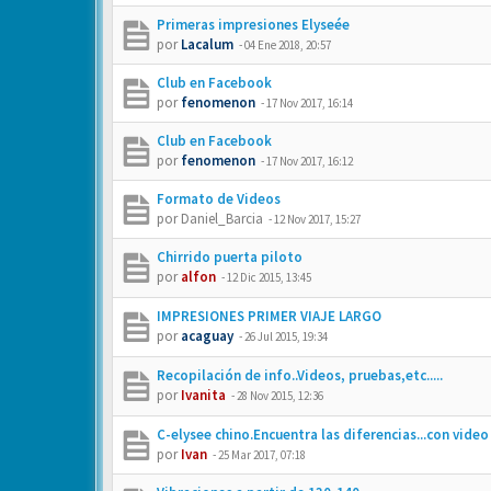
Primeras impresiones Elyseée
por
Lacalum
-
04 Ene 2018, 20:57
Club en Facebook
por
fenomenon
-
17 Nov 2017, 16:14
Club en Facebook
por
fenomenon
-
17 Nov 2017, 16:12
Formato de Videos
por
Daniel_Barcia
-
12 Nov 2017, 15:27
Chirrido puerta piloto
por
alfon
-
12 Dic 2015, 13:45
IMPRESIONES PRIMER VIAJE LARGO
por
acaguay
-
26 Jul 2015, 19:34
Recopilación de info..Videos, pruebas,etc.....
por
Ivanita
-
28 Nov 2015, 12:36
C-elysee chino.Encuentra las diferencias...con video
por
Ivan
-
25 Mar 2017, 07:18