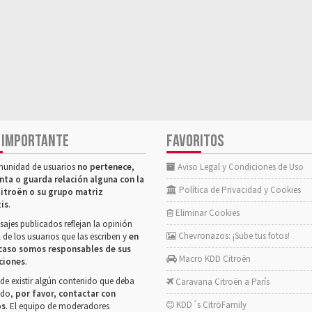
 IMPORTANTE
FAVORITOS
munidad de usuarios
no pertenece,
Aviso Legal y Condiciones de Uso
nta o guarda relación alguna con la
Política de Privacidad y Cookies
itroën o su grupo matriz
tis
.
Eliminar Cookies
ajes publicados reflejan la opinión
Chevronazos: ¡Sube tus fotos!
 de los usuarios que las escriben y
en
caso somos responsables de sus
Macro KDD Citroën
ciones
.
de existir algún contenido que deba
Caravana Citroën a París
rado,
por favor, contactar con
KDD´s CitröFamily
os
. El equipo de moderadores