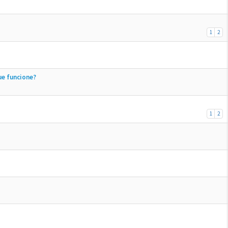
1
2
ue funcione?
1
2