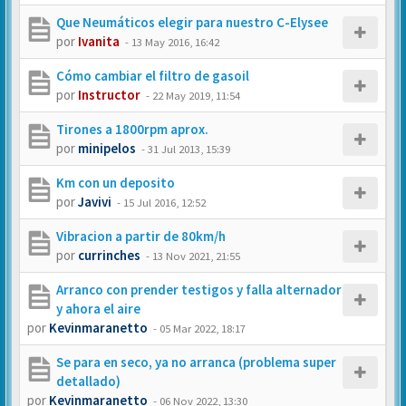
Que Neumáticos elegir para nuestro C-Elysee
por
Ivanita
-
13 May 2016, 16:42
Cómo cambiar el filtro de gasoil
por
Instructor
-
22 May 2019, 11:54
Tirones a 1800rpm aprox.
por
minipelos
-
31 Jul 2013, 15:39
Km con un deposito
por
Javivi
-
15 Jul 2016, 12:52
Vibracion a partir de 80km/h
por
currinches
-
13 Nov 2021, 21:55
Arranco con prender testigos y falla alternador
y ahora el aire
por
Kevinmaranetto
-
05 Mar 2022, 18:17
Se para en seco, ya no arranca (problema super
detallado)
por
Kevinmaranetto
-
06 Nov 2022, 13:30