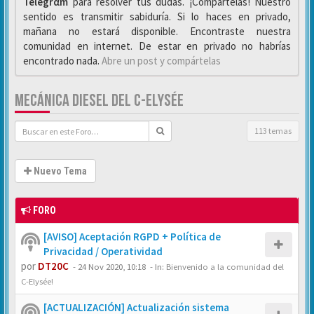
Telegrαm
para resolver tus dudas. ¡Compártelas! Nuestro
sentido es transmitir sabiduría. Si lo haces en privado,
mañana no estará disponible. Encontraste nuestra
comunidad en internet. De estar en privado no habrías
encontrado nada.
Abre un post y compártelas
MECÁNICA DIESEL DEL C-ELYSÉE
113 temas
Nuevo Tema
FORO
[AVISO] Aceptación RGPD + Política de
Privacidad / Operatividad
por
DT20C
-
24 Nov 2020, 10:18
- In:
Bienvenido a la comunidad del
C-Elysée!
[ACTUALIZACIÓN] Actualización sistema