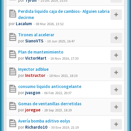
por
Tyron
-
15 Dic 2019, 15:35
Perdida liquido caja de cambios- Alguien sabria
decirme
por
Lacalum
-
08 Mar 2026, 13:52
Tirones al acelerar
por
SianoVTS
-
10 Jun 2025, 16:47
Plan de mantenimiento
por
VictorMart
-
16 Nov 2016, 17:33
Inyector adblue
por
Instructor
-
18 Nov 2021, 18:10
consumo liquido anticongelante
por
jvasgon
-
06 Feb 2022, 20:37
Gomas de ventanillas derretidas
por
joregue
-
28 Sep 2023, 18:29
Avería bomba aditivo eolys
por
Richardo10
-
30 Ene 2019, 21:19