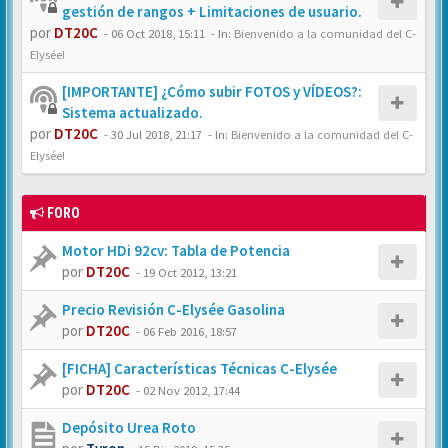
gestión de rangos + Limitaciones de usuario.
por
DT20C
-
06 Oct 2018, 15:11
- In:
Bienvenido a la comunidad del C-
Elysée!
[IMPORTANTE] ¿Cómo subir FOTOS y VÍDEOS?:
Sistema actualizado.
por
DT20C
-
30 Jul 2018, 21:17
- In:
Bienvenido a la comunidad del C-
Elysée!
FORO
Motor HDi 92cv: Tabla de Potencia
por
DT20C
-
19 Oct 2012, 13:21
Precio Revisión C-Elysée Gasolina
por
DT20C
-
06 Feb 2016, 18:57
[FICHA] Características Técnicas C-Elysée
por
DT20C
-
02 Nov 2012, 17:44
Depósito Urea Roto