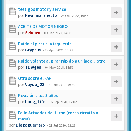
testigos motor y service
por
Kevinmaranetto
-
28 Oct 2022, 19:35
ACEITE DE MOTOR NEGRO .
por
Seluben
-
09 Ene 2022, 14:23
Ruido al girar a la izquierda
por
Gryphus
-
12 Ago 2020, 13:37
Ruido volante al girar rápido a un lado u otro
por
TDwgen
-
04 May 2018, 14:51
Otra sobre el FAP
por
Vaydo_23
-
21 Dic 2019, 09:59
Revisión a los 3 años
por
Long_Life
-
16 Sep 2020, 02:02
Fallo Actuador del turbo (corto circuito a
masa)
por
Diegoguerrero
-
21 Jul 2020, 22:28