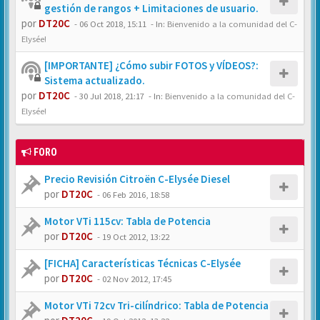
gestión de rangos + Limitaciones de usuario.
por
DT20C
-
06 Oct 2018, 15:11
- In:
Bienvenido a la comunidad del C-
Elysée!
[IMPORTANTE] ¿Cómo subir FOTOS y VÍDEOS?:
Sistema actualizado.
por
DT20C
-
30 Jul 2018, 21:17
- In:
Bienvenido a la comunidad del C-
Elysée!
FORO
Precio Revisión Citroën C-Elysée Diesel
por
DT20C
-
06 Feb 2016, 18:58
Motor VTi 115cv: Tabla de Potencia
por
DT20C
-
19 Oct 2012, 13:22
[FICHA] Características Técnicas C-Elysée
por
DT20C
-
02 Nov 2012, 17:45
Motor VTi 72cv Tri-cilíndrico: Tabla de Potencia