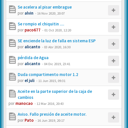
Se acelera al pisar embrague
por
alvin
-
16 Nov 2020, 20:07
Se rompio el chiquitin ....
por
paco677
-
01 Oct 2020, 12:20
SE enciende la luz de falla en sistema ESP
por
alicanto
-
03 Abr 2020, 16:30
pérdida de Agua
por
alicanto
-
04 Dic 2019, 23:41
Duda compartimento motor 1.2
por
el juli
-
11 Jun 2015, 09:31
Aceite en la parte superior de la caja de
cambios
por
manocao
-
12 Mar 2016, 20:43
Aviso. Fallo presión de aceite motor.
por
Pato
-
16 Jun 2019, 20:17