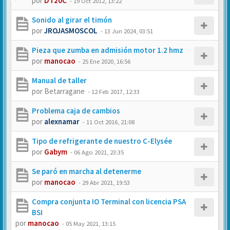
por
DT20C
-
19 Oct 2012, 13:22
Sonido al girar el timón
por
JROJASMOSCOL
-
13 Jun 2024, 03:51
Pieza que zumba en admisión motor 1.2 hmz
por
manocao
-
25 Ene 2020, 16:56
Manual de taller
por
Betarragane
-
12 Feb 2017, 12:33
Problema caja de cambios
por
alexnamar
-
11 Oct 2016, 21:08
Tipo de refrigerante de nuestro C-Elysée
por
Gabym
-
06 Ago 2021, 23:35
Se paró en marcha al detenerme
por
manocao
-
29 Abr 2021, 19:53
Compra conjunta IO Terminal con licencia PSA
BSI
por
manocao
-
05 May 2021, 13:15