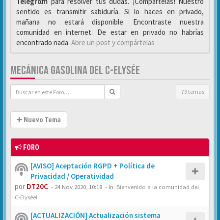
Telegrαm
para resolver tus dudas. ¡Compártelas! Nuestro
sentido es transmitir sabiduría. Si lo haces en privado,
mañana no estará disponible. Encontraste nuestra
comunidad en internet. De estar en privado no habrías
encontrado nada.
Abre un post y compártelas
MECÁNICA GASOLINA DEL C-ELYSÉE
79 temas
Nuevo Tema
FORO
[AVISO] Aceptación RGPD + Política de
Privacidad / Operatividad
por
DT20C
-
24 Nov 2020, 10:18
- In:
Bienvenido a la comunidad del
C-Elysée!
[ACTUALIZACIÓN] Actualización sistema