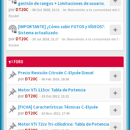
gestión de rangos + Limitaciones de usuario.
por
DT20C
-
06 Oct 2018, 15:11
- In:
Bienvenido a la comunidad del C-
Elysée!
[IMPORTANTE] ¿Cómo subir FOTOS y VÍDEOS?:
Sistema actualizado.
por
DT20C
-
30 Jul 2018, 21:17
- In:
Bienvenido a la comunidad del C-
Elysée!
FORO
Precio Revisión Citroën C-Elysée Diesel
por
DT20C
-
06 Feb 2016, 18:58
Motor VTi 115cv: Tabla de Potencia
por
DT20C
-
19 Oct 2012, 13:22
[FICHA] Características Técnicas C-Elysée
por
DT20C
-
02 Nov 2012, 17:45
Motor VTi 72cv Tri-cilíndrico: Tabla de Potencia