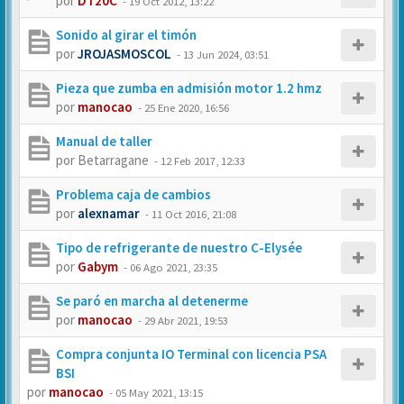
por
DT20C
-
19 Oct 2012, 13:22
Sonido al girar el timón
por
JROJASMOSCOL
-
13 Jun 2024, 03:51
Pieza que zumba en admisión motor 1.2 hmz
por
manocao
-
25 Ene 2020, 16:56
Manual de taller
por
Betarragane
-
12 Feb 2017, 12:33
Problema caja de cambios
por
alexnamar
-
11 Oct 2016, 21:08
Tipo de refrigerante de nuestro C-Elysée
por
Gabym
-
06 Ago 2021, 23:35
Se paró en marcha al detenerme
por
manocao
-
29 Abr 2021, 19:53
Compra conjunta IO Terminal con licencia PSA
BSI
por
manocao
-
05 May 2021, 13:15