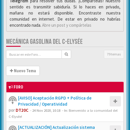
Telegrαm
para resolver tus dudas. ¡Compártelas! Nuestro
sentido es transmitir sabiduría. Si lo haces en privado,
mañana no estará disponible. Encontraste nuestra
comunidad en internet. De estar en privado no habrías
encontrado nada.
Abre un post y compártelas
MECÁNICA GASOLINA DEL C-ELYSÉE
79 temas
Nuevo Tema
FORO
[AVISO] Aceptación RGPD + Política de
Privacidad / Operatividad
por
DT20C
-
24 Nov 2020, 10:18
- In:
Bienvenido a la comunidad del
C-Elysée!
[ACTUALIZACIÓN] Actualización sistema