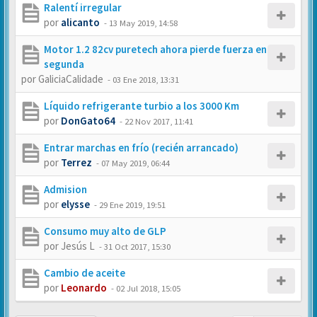
Ralentí irregular
por
alicanto
-
13 May 2019, 14:58
Motor 1.2 82cv puretech ahora pierde fuerza en
segunda
por
GaliciaCalidade
-
03 Ene 2018, 13:31
Líquido refrigerante turbio a los 3000 Km
por
DonGato64
-
22 Nov 2017, 11:41
Entrar marchas en frío (recién arrancado)
por
Terrez
-
07 May 2019, 06:44
Admision
por
elysse
-
29 Ene 2019, 19:51
Consumo muy alto de GLP
por
Jesús L
-
31 Oct 2017, 15:30
Cambio de aceite
por
Leonardo
-
02 Jul 2018, 15:05