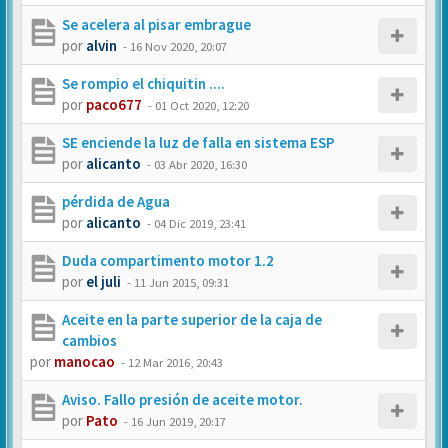
Se acelera al pisar embrague
por
alvin
-
16 Nov 2020, 20:07
Se rompio el chiquitin ....
por
paco677
-
01 Oct 2020, 12:20
SE enciende la luz de falla en sistema ESP
por
alicanto
-
03 Abr 2020, 16:30
pérdida de Agua
por
alicanto
-
04 Dic 2019, 23:41
Duda compartimento motor 1.2
por
el juli
-
11 Jun 2015, 09:31
Aceite en la parte superior de la caja de
cambios
por
manocao
-
12 Mar 2016, 20:43
Aviso. Fallo presión de aceite motor.
por
Pato
-
16 Jun 2019, 20:17