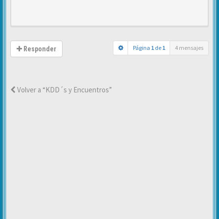
Página
1
de
1
4 mensajes
Responder
Volver a “KDD´s y Encuentros”