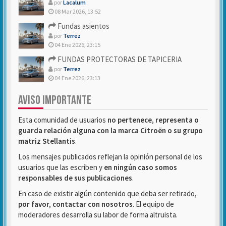
por
Lacalum
08 Mar 2026, 13:52
Fundas asientos
por
Terrez
04 Ene 2026, 23:15
FUNDAS PROTECTORAS DE TAPICERIA
por
Terrez
04 Ene 2026, 23:13
AVISO IMPORTANTE
Esta comunidad de usuarios
no pertenece, representa o
guarda relación alguna con la marca Citroën o su grupo
matriz Stellantis
.
Los mensajes publicados reflejan la opinión personal de los
usuarios que las escriben y
en ningún caso somos
responsables de sus publicaciones
.
En caso de existir algún contenido que deba ser retirado,
por favor, contactar con nosotros
. El equipo de
moderadores desarrolla su labor de forma altruista.