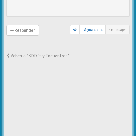
Página
1
de
1
4 mensajes
Responder
Volver a “KDD´s y Encuentros”