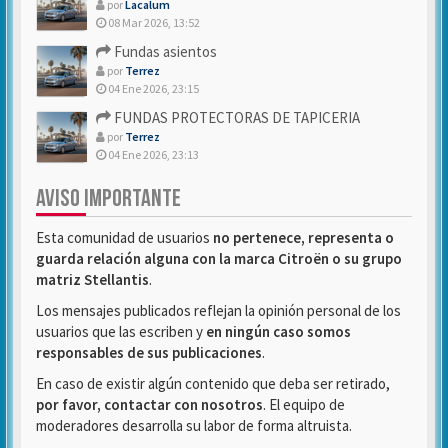
por
Lacalum
08 Mar 2026, 13:52
Fundas asientos
por
Terrez
04 Ene 2026, 23:15
FUNDAS PROTECTORAS DE TAPICERIA
por
Terrez
04 Ene 2026, 23:13
AVISO IMPORTANTE
Esta comunidad de usuarios
no pertenece, representa o
guarda relación alguna con la marca Citroën o su grupo
matriz Stellantis
.
Los mensajes publicados reflejan la opinión personal de los
usuarios que las escriben y
en ningún caso somos
responsables de sus publicaciones
.
En caso de existir algún contenido que deba ser retirado,
por favor, contactar con nosotros
. El equipo de
moderadores desarrolla su labor de forma altruista.