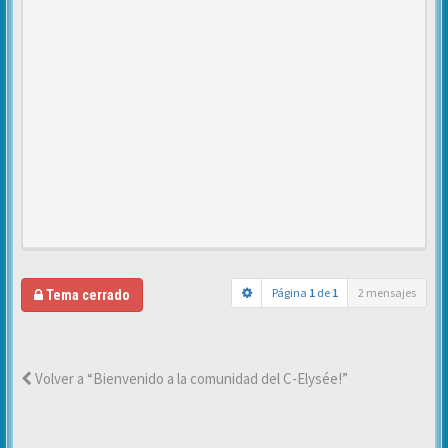
Página
1
de
1
2 mensajes
Tema cerrado
Volver a “Bienvenido a la comunidad del C-Elysée!”