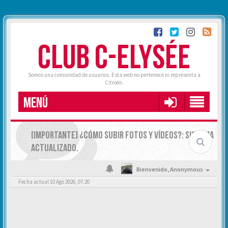
CLUB C-ELYSÉE
Somos una comunidad de usuarios. Esta web no pertenece ni representa a
Citroën.
MENÚ
[IMPORTANTE] ¿CÓMO SUBIR FOTOS Y VÍDEOS?: SISTEMA
ACTUALIZADO.
Bienvenido,
Anonymous
Fecha actual 10 Ago 2026, 07:20