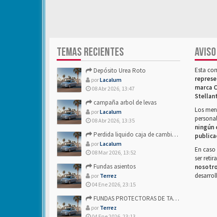
TEMAS RECIENTES
AVISO
Esta co
Depósito Urea Roto
represe
por
Lacalum
marca C
08 Abr 2026, 13:47
Stellan
campaña arbol de levas
Los mens
por
Lacalum
personal
08 Abr 2026, 13:35
ningún 
Perdida liquido caja de cambios- Alguien sabria decirme
publica
por
Lacalum
En caso 
08 Mar 2026, 13:52
ser reti
Fundas asientos
nosotr
desarrol
por
Terrez
04 Ene 2026, 23:15
FUNDAS PROTECTORAS DE TAPICERIA
por
Terrez
04 Ene 2026, 23:13