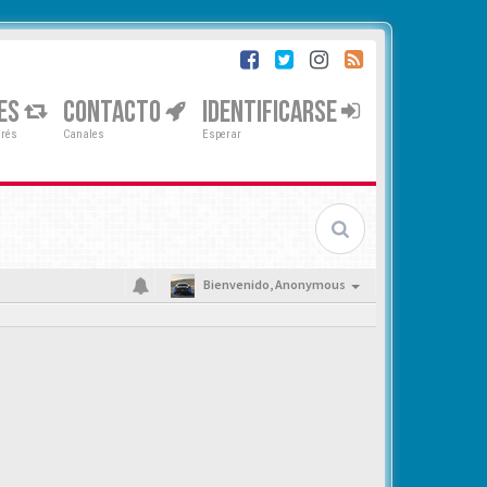
ES
CONTACTO
IDENTIFICARSE
erés
Canales
Esperar
Bienvenido,
Anonymous