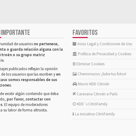
 IMPORTANTE
FAVORITOS
munidad de usuarios
no pertenece,
Aviso Legal y Condiciones de Uso
nta o guarda relación alguna con la
Política de Privacidad y Cookies
itroën o su grupo matriz
tis
.
Eliminar Cookies
ajes publicados reflejan la opinión
Chevronazos: ¡Sube tus fotos!
 de los usuarios que las escriben y
en
caso somos responsables de sus
Macro KDD Citroën
ciones
.
de existir algún contenido que deba
Caravana Citroën a París
rado,
por favor, contactar con
KDD´s CitröFamily
os
. El equipo de moderadores
la su labor de forma altruista.
La iniciativa CitröFamily