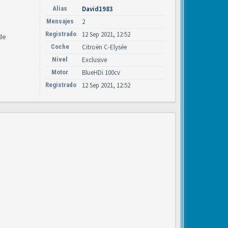
Alias
David1983
Mensajes
2
Registrado
12 Sep 2021, 12:52
de
Coche
Citroën C-Elysée
Nivel
Exclusive
Motor
BlueHDi 100cv
Registrado
12 Sep 2021, 12:52