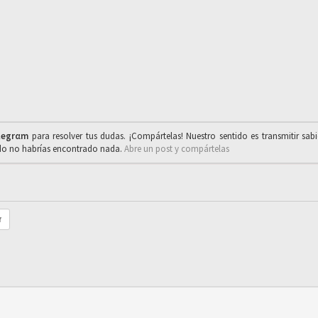
legrαm
para resolver tus dudas. ¡Compártelas! Nuestro sentido es transmitir sab
ado no habrías encontrado nada.
Abre un post y compártelas
r