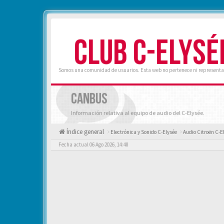
CLUB C-ELYSÉ
Somos una comunidad de usuarios. Esta web no pertenece ni representa 
CANBUS
Información relativa al equipo de audio del C-Elysée.
Índice general
Electrónica y Sonido C-Elysée
Audio Citroën C-E
Fecha actual 06 Ago 2026, 14:48