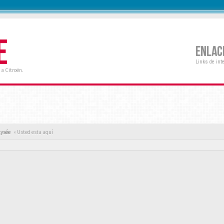
E
ENLAC
Links de int
a Citroën.
lysée
« Usted esta aquí