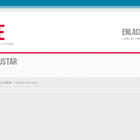
E
ENLAC
Links de int
a Citroën.
GUSTAR
c y Ocio
« Usted esta aquí