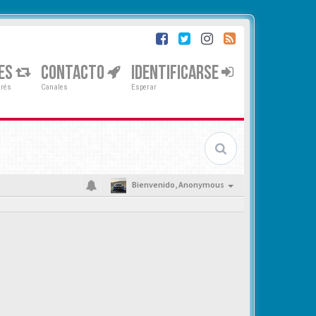
ES
CONTACTO
IDENTIFICARSE
erés
Canales
Esperar
Bienvenido,
Anonymous