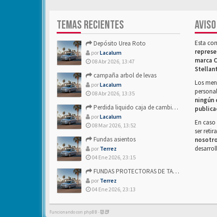
TEMAS RECIENTES
AVISO
Esta co
Depósito Urea Roto
represe
por
Lacalum
marca C
08 Abr 2026, 13:47
Stellan
campaña arbol de levas
Los mens
por
Lacalum
personal
08 Abr 2026, 13:35
ningún 
Perdida liquido caja de cambios- Alguien sabria decirme
publica
por
Lacalum
En caso 
08 Mar 2026, 13:52
ser reti
Fundas asientos
nosotr
desarrol
por
Terrez
04 Ene 2026, 23:15
FUNDAS PROTECTORAS DE TAPICERIA
por
Terrez
04 Ene 2026, 23:13
Funcionando con phpBB -