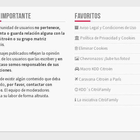
 IMPORTANTE
FAVORITOS
munidad de usuarios
no pertenece,
Aviso Legal y Condiciones de Uso
nta o guarda relación alguna con la
Política de Privacidad y Cookies
itroën o su grupo matriz
tis
.
Eliminar Cookies
ajes publicados reflejan la opinión
Chevronazos: ¡Sube tus fotos!
 de los usuarios que las escriben y
en
caso somos responsables de sus
Macro KDD Citroën
ciones
.
de existir algún contenido que deba
Caravana Citroën a París
rado,
por favor, contactar con
KDD´s CitröFamily
os
. El equipo de moderadores
la su labor de forma altruista.
La iniciativa CitröFamily