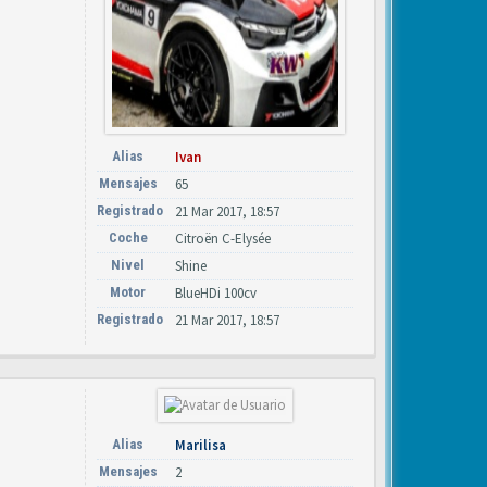
Alias
Ivan
Mensajes
65
Registrado
21 Mar 2017, 18:57
Coche
Citroën C-Elysée
Nivel
Shine
Motor
BlueHDi 100cv
Registrado
21 Mar 2017, 18:57
Alias
Marilisa
Mensajes
2