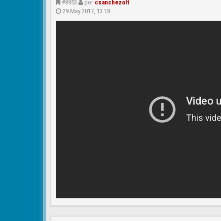
#8953
por
csanchezolt
29 May 2017, 13:18