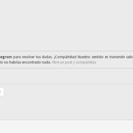
legrαm
para resolver tus dudas. ¡Compártelas! Nuestro sentido es transmitir sab
ado no habrías encontrado nada.
Abre un post y compártelas
r