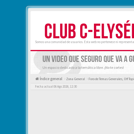
CLUB C-ELYSÉ
Somos una comunidad de usuarios. Esta web no pertenece ni representa 
UN VIDEO QUE SEGURO QUE VA A 
Un espacio dedicado a la temática libre. ¡No te cortes!
Índice general
Zona General
Foro de Temas Generales, Off Topi
Fecha actual 06 Ago 2026, 12:30