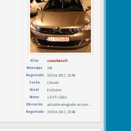
Alias
csanchezolt
Mensajes
241
Registrado
10 Ene 2017, 10:46
Coche
Citroën
Nivel
Exclusive
Motor
1.6 VTi 120cv
Ubicación
alicante-emigrado en rumania por trabajo
Registrado
10 Ene 2017, 10:46