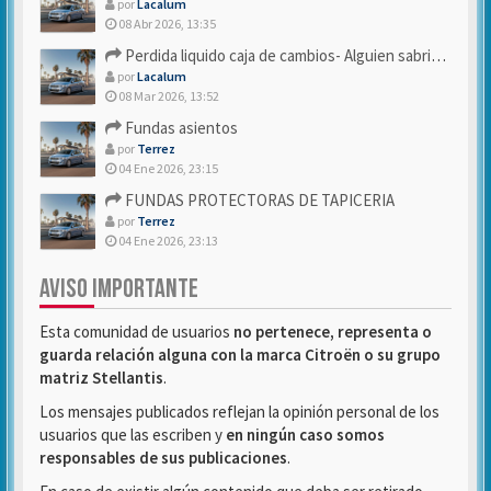
por
Lacalum
08 Abr 2026, 13:35
Perdida liquido caja de cambios- Alguien sabria decirme
por
Lacalum
08 Mar 2026, 13:52
Fundas asientos
por
Terrez
04 Ene 2026, 23:15
FUNDAS PROTECTORAS DE TAPICERIA
por
Terrez
04 Ene 2026, 23:13
AVISO IMPORTANTE
Esta comunidad de usuarios
no pertenece, representa o
guarda relación alguna con la marca Citroën o su grupo
matriz Stellantis
.
Los mensajes publicados reflejan la opinión personal de los
usuarios que las escriben y
en ningún caso somos
responsables de sus publicaciones
.