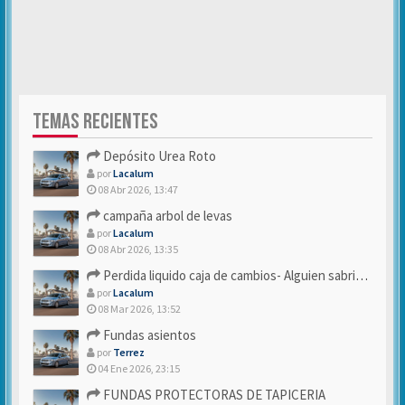
TEMAS RECIENTES
Depósito Urea Roto
por
Lacalum
08 Abr 2026, 13:47
campaña arbol de levas
por
Lacalum
08 Abr 2026, 13:35
Perdida liquido caja de cambios- Alguien sabria decirme
por
Lacalum
08 Mar 2026, 13:52
Fundas asientos
por
Terrez
04 Ene 2026, 23:15
FUNDAS PROTECTORAS DE TAPICERIA