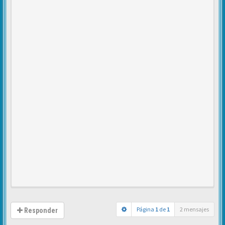
Página
1
de
1
2 mensajes
Responder