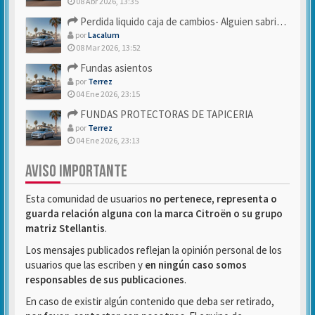
08 Abr 2026, 13:35
Perdida liquido caja de cambios- Alguien sabria decirme
por
Lacalum
08 Mar 2026, 13:52
Fundas asientos
por
Terrez
04 Ene 2026, 23:15
FUNDAS PROTECTORAS DE TAPICERIA
por
Terrez
04 Ene 2026, 23:13
AVISO IMPORTANTE
Esta comunidad de usuarios
no pertenece, representa o
guarda relación alguna con la marca Citroën o su grupo
matriz Stellantis
.
Los mensajes publicados reflejan la opinión personal de los
usuarios que las escriben y
en ningún caso somos
responsables de sus publicaciones
.
En caso de existir algún contenido que deba ser retirado,