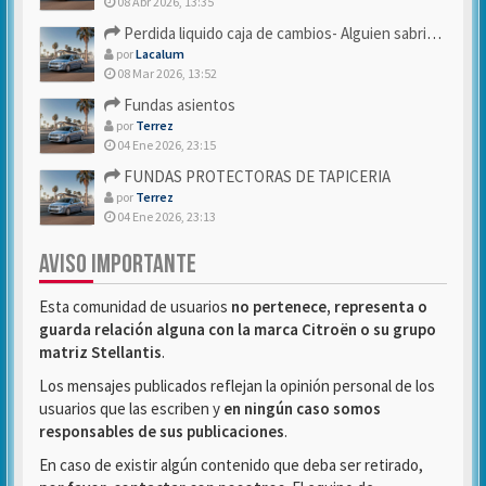
08 Abr 2026, 13:35
Perdida liquido caja de cambios- Alguien sabria decirme
por
Lacalum
08 Mar 2026, 13:52
Fundas asientos
por
Terrez
04 Ene 2026, 23:15
FUNDAS PROTECTORAS DE TAPICERIA
por
Terrez
04 Ene 2026, 23:13
AVISO IMPORTANTE
Esta comunidad de usuarios
no pertenece, representa o
guarda relación alguna con la marca Citroën o su grupo
matriz Stellantis
.
Los mensajes publicados reflejan la opinión personal de los
usuarios que las escriben y
en ningún caso somos
responsables de sus publicaciones
.
En caso de existir algún contenido que deba ser retirado,