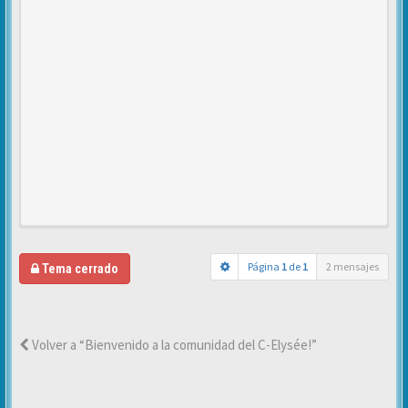
Página
1
de
1
2 mensajes
Tema cerrado
Volver a “Bienvenido a la comunidad del C-Elysée!”