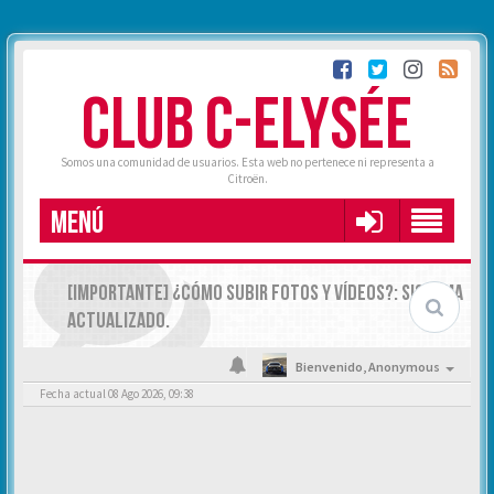
CLUB C-ELYSÉE
Somos una comunidad de usuarios. Esta web no pertenece ni representa a
Citroën.
MENÚ
[IMPORTANTE] ¿CÓMO SUBIR FOTOS Y VÍDEOS?: SISTEMA
ACTUALIZADO.
Bienvenido,
Anonymous
Fecha actual 08 Ago 2026, 09:38