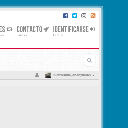
ES
CONTACTO
IDENTIFICARSE
erés
Canales
Esperar
Bienvenido,
Anonymous