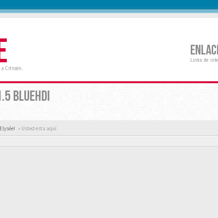
E
ENLAC
Links de int
a Citroën.
.5 BLUEHDI
Elysée!
« Usted esta aquí