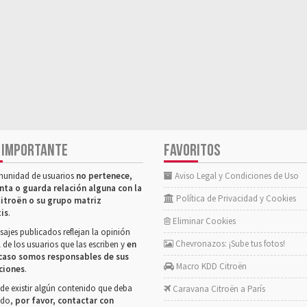
 IMPORTANTE
FAVORITOS
munidad de usuarios
no pertenece,
Aviso Legal y Condiciones de Uso
nta o guarda relación alguna con la
Política de Privacidad y Cookies
itroën o su grupo matriz
tis
.
Eliminar Cookies
ajes publicados reflejan la opinión
Chevronazos: ¡Sube tus fotos!
 de los usuarios que las escriben y
en
caso somos responsables de sus
Macro KDD Citroën
ciones
.
de existir algún contenido que deba
Caravana Citroën a París
rado,
por favor, contactar con