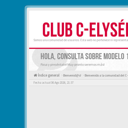
CLUB C-ELYSÉ
Somos una comunidad de usuarios. Esta web no pertenece ni representa 
HOLA, CONSULTA SOBRE MODELO 1
Pasa y preséntate! Muy pronto seremos más!
Índice general
Bienvenid@s!
Bienvenido a la comunidad del C-
Fecha actual 06 Ago 2026, 21:37