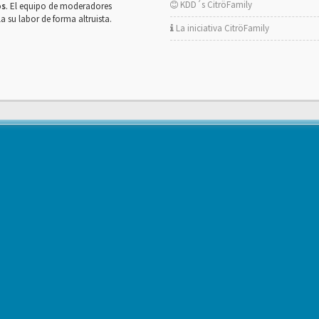
KDD´s CitröFamily
os
. El equipo de moderadores
la su labor de forma altruista.
La iniciativa CitröFamily