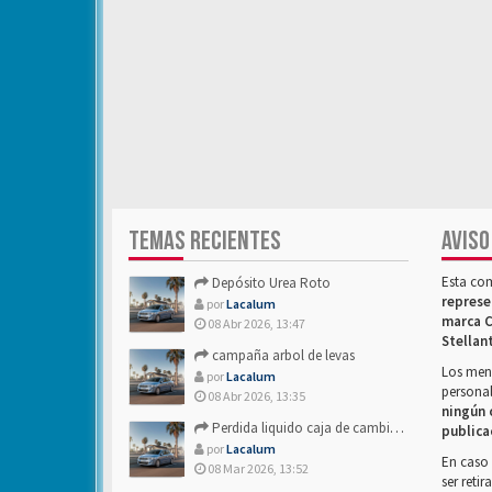
TEMAS RECIENTES
AVISO
Esta co
Depósito Urea Roto
represe
por
Lacalum
marca C
08 Abr 2026, 13:47
Stellan
campaña arbol de levas
Los mens
por
Lacalum
personal
08 Abr 2026, 13:35
ningún 
Perdida liquido caja de cambios- Alguien sabria decirme
publica
por
Lacalum
En caso 
08 Mar 2026, 13:52
ser reti