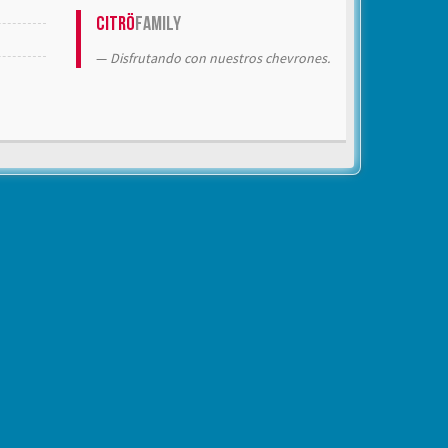
Citrö
Family
Disfrutando con nuestros chevrones.