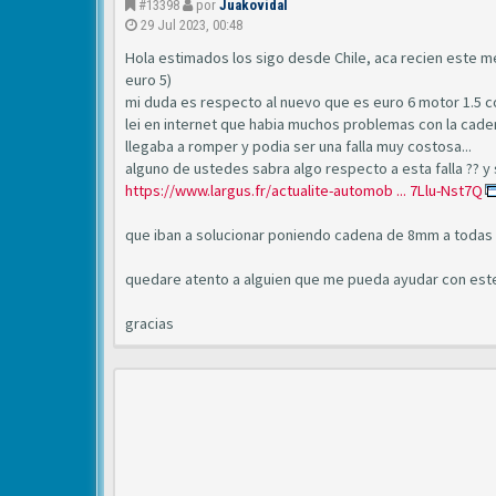
#13398
por
Juakovidal
29 Jul 2023, 00:48
Hola estimados los sigo desde Chile, aca recien este me
euro 5)
mi duda es respecto al nuevo que es euro 6 motor 1.5 c
lei en internet que habia muchos problemas con la cade
llegaba a romper y podia ser una falla muy costosa...
alguno de ustedes sabra algo respecto a esta falla ?? y
https://www.largus.fr/actualite-automob ... 7Llu-Nst7Q
que iban a solucionar poniendo cadena de 8mm a todas l
quedare atento a alguien que me pueda ayudar con est
gracias