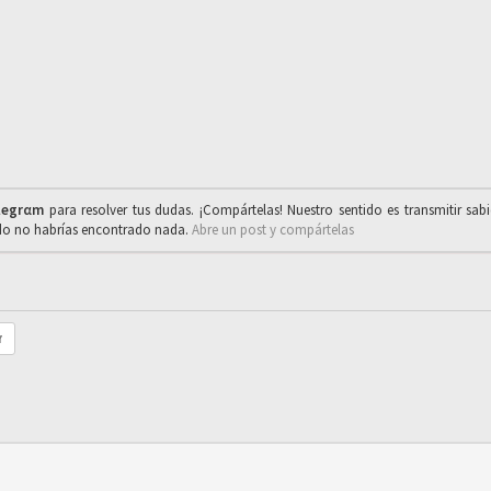
legrαm
para resolver tus dudas. ¡Compártelas! Nuestro sentido es transmitir sab
ado no habrías encontrado nada.
Abre un post y compártelas
r