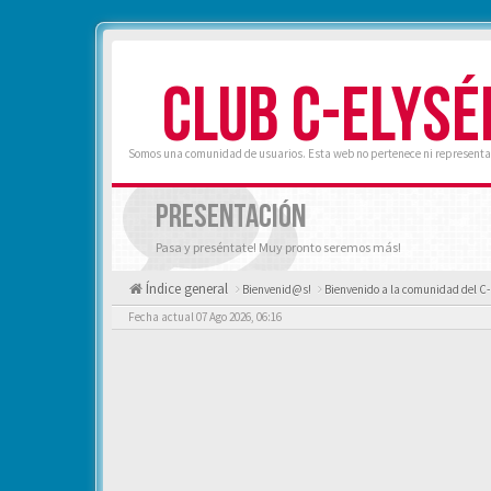
CLUB C-ELYSÉ
Somos una comunidad de usuarios. Esta web no pertenece ni representa 
PRESENTACIÓN
Pasa y preséntate! Muy pronto seremos más!
Índice general
Bienvenid@s!
Bienvenido a la comunidad del C-
Fecha actual 07 Ago 2026, 06:16