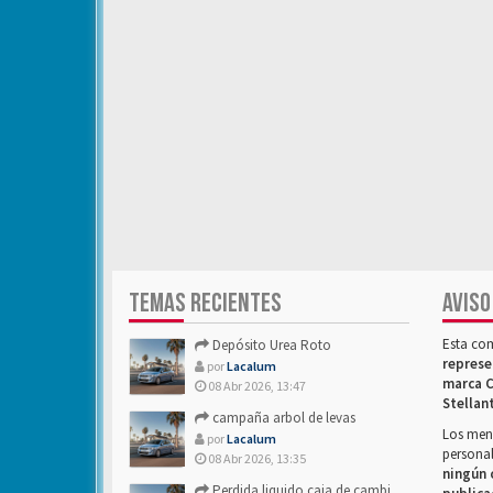
TEMAS RECIENTES
AVISO
Esta co
Depósito Urea Roto
represe
por
Lacalum
marca C
08 Abr 2026, 13:47
Stellan
campaña arbol de levas
Los mens
por
Lacalum
personal
08 Abr 2026, 13:35
ningún 
Perdida liquido caja de cambios- Alguien sabria decirme