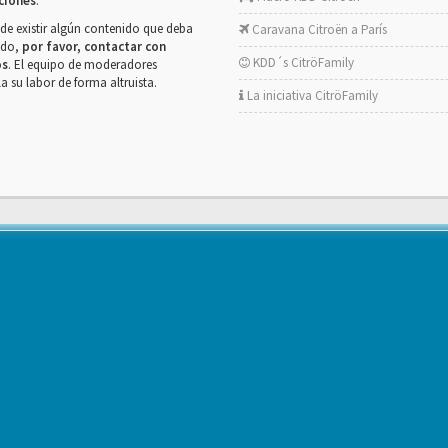
ciones
.
de existir algún contenido que deba
Caravana Citroën a París
rado,
por favor, contactar con
KDD´s CitröFamily
os
. El equipo de moderadores
la su labor de forma altruista.
La iniciativa CitröFamily