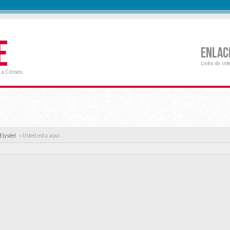
E
ENLAC
Links de int
a Citroën.
Elysée!
« Usted esta aquí