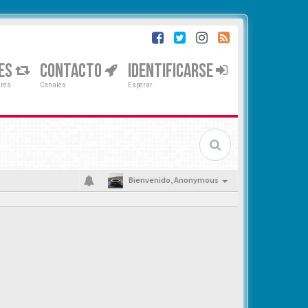
ES
CONTACTO
IDENTIFICARSE
erés
Canales
Esperar
Bienvenido,
Anonymous