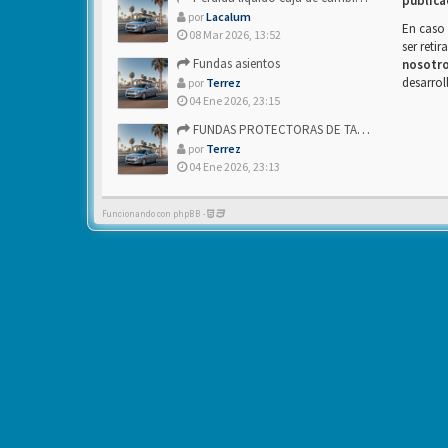
publica
por
Lacalum
En caso 
08 Mar 2026, 13:52
ser reti
Fundas asientos
nosotr
desarrol
por
Terrez
04 Ene 2026, 23:15
FUNDAS PROTECTORAS DE TAPICERIA
por
Terrez
04 Ene 2026, 23:13
Funcionando con phpBB -