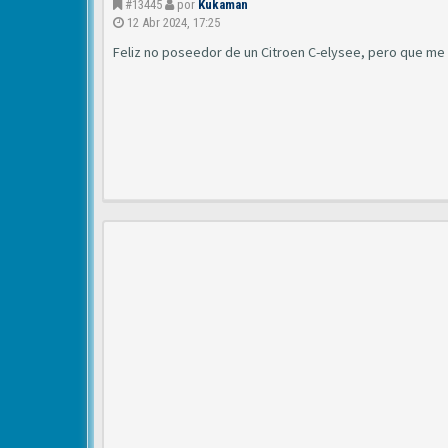
#13445
por
Kukaman
12 Abr 2024, 17:25
Feliz no poseedor de un Citroen C-elysee, pero que me t