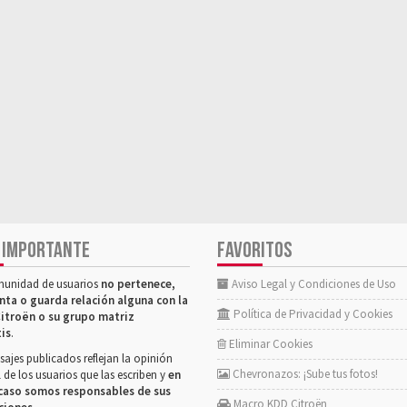
 IMPORTANTE
FAVORITOS
munidad de usuarios
no pertenece,
Aviso Legal y Condiciones de Uso
nta o guarda relación alguna con la
Política de Privacidad y Cookies
itroën o su grupo matriz
tis
.
Eliminar Cookies
ajes publicados reflejan la opinión
Chevronazos: ¡Sube tus fotos!
 de los usuarios que las escriben y
en
caso somos responsables de sus
Macro KDD Citroën