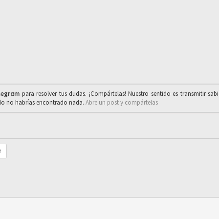
legrαm
para resolver tus dudas. ¡Compártelas! Nuestro sentido es transmitir sab
ado no habrías encontrado nada.
Abre un post y compártelas
r