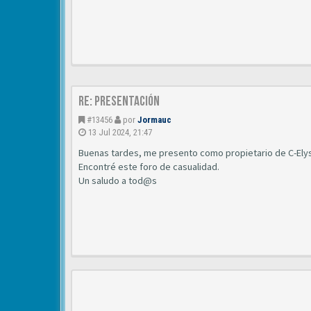
Re: Presentación
#13456
por
Jormauc
13 Jul 2024, 21:47
Buenas tardes, me presento como propietario de C-Elys
Encontré este foro de casualidad.
Un saludo a tod@s