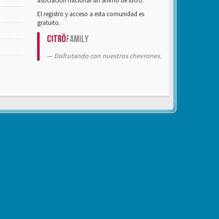
asociación nacional sin ánimo de lucro.
El registro y acceso a esta comunidad es
gratuito.
Citrö
Family
Disfrutando con nuestros chevrones.